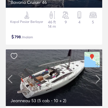
Bavaria Cruiser 46
Kapal Pesiar Berlayar
46 ft
9
4
5
14 m
$
798
/malam
Jeanneau 53 (5 cab - 10 + 2)