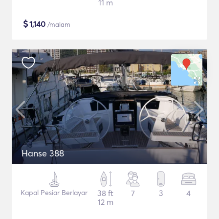
11 m
$
1,140
/malam
Hanse 388
Kapal Pesiar Berlayar
38 ft
7
3
4
12 m