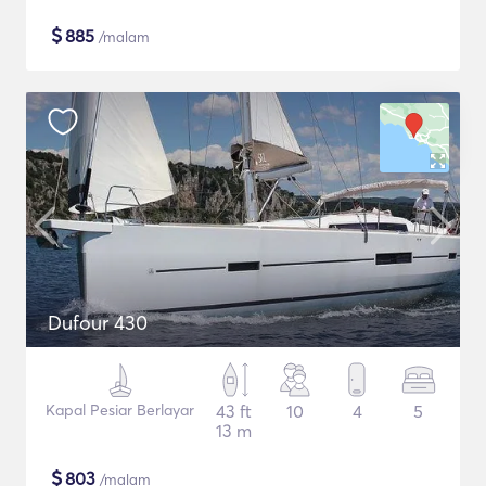
$
885
/malam
Dufour 430
Kapal Pesiar Berlayar
43 ft
10
4
5
13 m
$
803
/malam