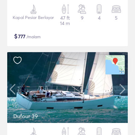
Kapal Pesiar Berlayar
47 ft
9
4
5
14 m
$
777
/malam
Dufour 39