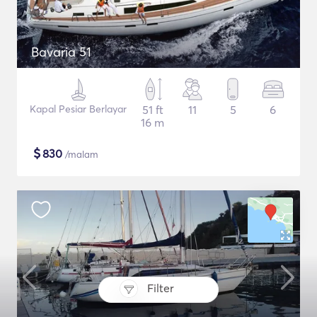
Bavaria 51
Kapal Pesiar Berlayar
51 ft
11
5
6
16 m
$
830
/malam
Filter