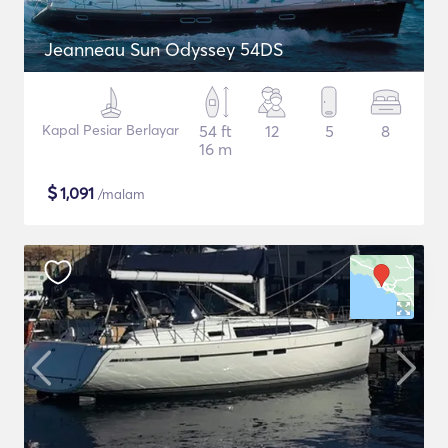
Jeanneau Sun Odyssey 54DS
Kapal Pesiar Berlayar
54 ft
12
5
8
16 m
$
1,091
/malam