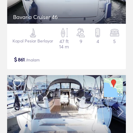
Bavaria Cruiser 46
Kapal Pesiar Berlayar
47 ft
9
4
5
14 m
$
861
/malam