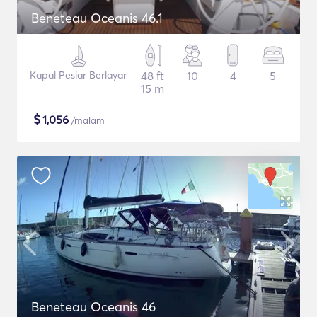
Beneteau Oceanis 46.1
Kapal Pesiar Berlayar
48 ft
10
4
5
15 m
$
1,056
/malam
Beneteau Oceanis 46