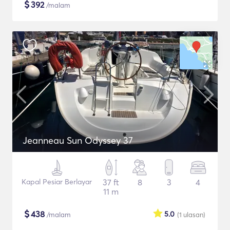
$
392
/malam
Jeanneau Sun Odyssey 37
Kapal Pesiar Berlayar
37 ft
8
3
4
11 m
$
438
5.0
/malam
(1
ulasan
)