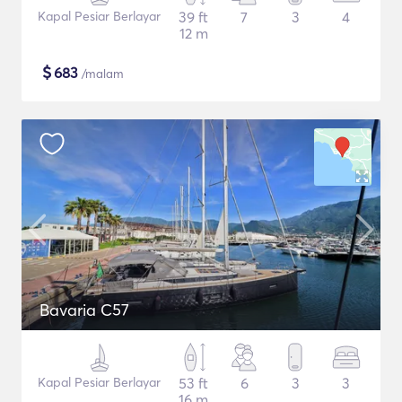
Kapal Pesiar Berlayar
39 ft
7
3
4
12 m
$
683
/malam
Bavaria C57
Kapal Pesiar Berlayar
53 ft
6
3
3
16 m