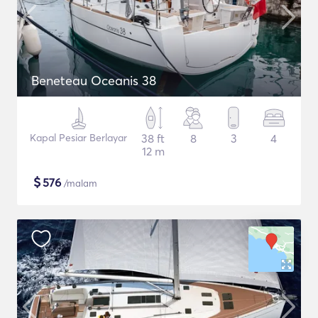
Beneteau Oceanis 38
Kapal Pesiar Berlayar
38 ft
8
3
4
12 m
$
576
/malam