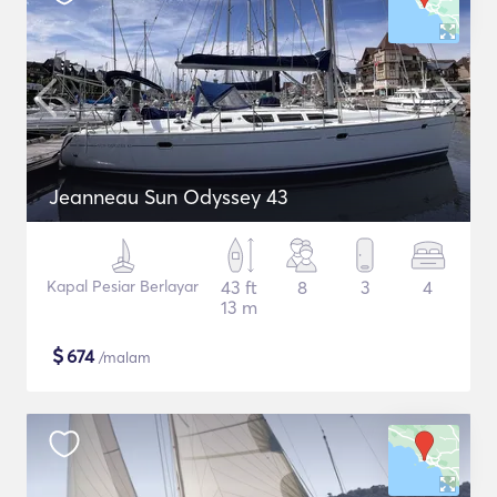
Jeanneau Sun Odyssey 43
Kapal Pesiar Berlayar
43 ft
8
3
4
13 m
$
674
/malam