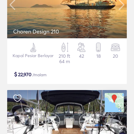
Choren Design 210
Kapal Pesiar Berlayar
210 ft
42
18
20
64 m
$
22,970
/malam