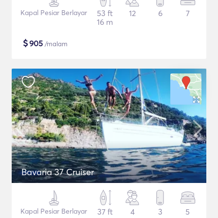
Kapal Pesiar Berlayar
53 ft
12
6
7
16 m
$
905
/malam
Bavaria 37 Cruiser
Kapal Pesiar Berlayar
37 ft
4
3
5