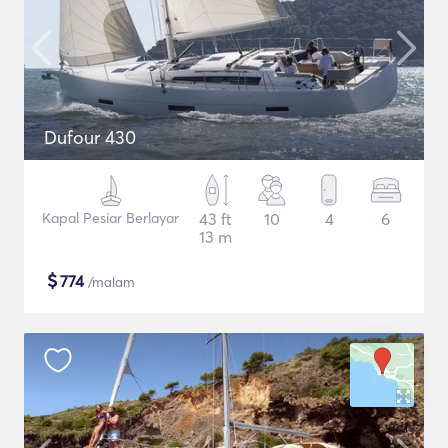
Dufour 430
Kapal Pesiar Berlayar
43 ft
10
4
6
13 m
$
774
/malam