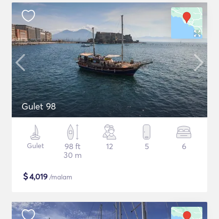
Gulet 98
Gulet
98 ft
12
5
6
30 m
$
4,019
/malam