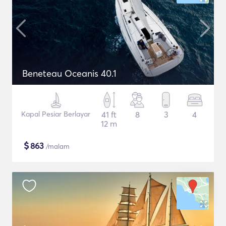
Beneteau Oceanis 40.1
Kapal Pesiar Berlayar
41 ft
8
3
4
12 m
$
863
/malam