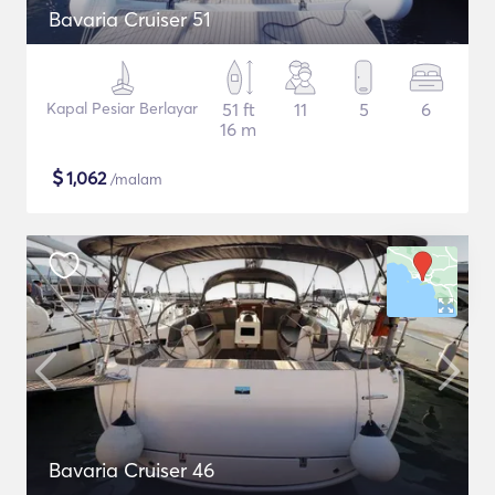
Bavaria Cruiser 51
Kapal Pesiar Berlayar
51 ft
11
5
6
16 m
$
1,062
/malam
Bavaria Cruiser 46