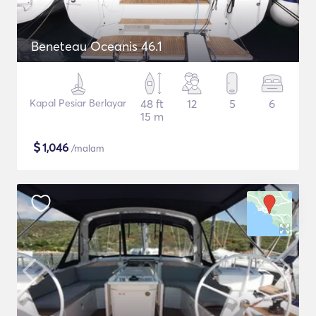
Beneteau Oceanis 46.1
Kapal Pesiar Berlayar
48 ft
12
5
6
15 m
$
1,046
/malam