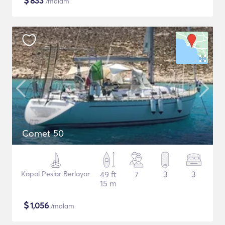
$
833
/malam
Comet 50
Kapal Pesiar Berlayar
49 ft
7
3
3
15 m
$
1,056
/malam