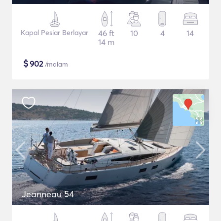
Kapal Pesiar Berlayar
46 ft
10
4
14
14 m
$
902
/malam
Jeanneau 54