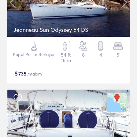
Jeanneau Sun Odyssey 54 DS
Kapal Pesiar Berlayar
54 ft
8
4
5
16 m
$
735
/malam