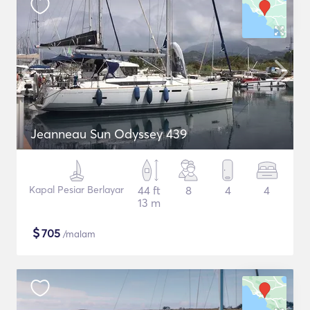
Jeanneau Sun Odyssey 439
Kapal Pesiar Berlayar
44 ft
8
4
4
13 m
$
705
/malam