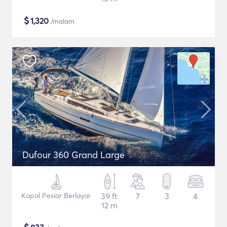
$
1,320
/malam
Dufour 360 Grand Large
Kapal Pesiar Berlayar
39 ft
7
3
4
12 m