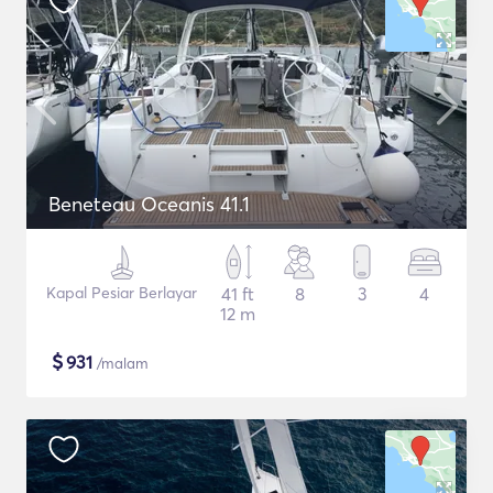
Beneteau Oceanis 41.1
Kapal Pesiar Berlayar
41 ft
8
3
4
12 m
$
931
/malam