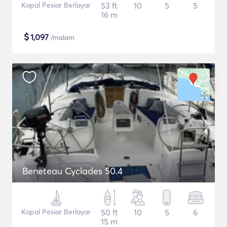
Kapal Pesiar Berlayar
53 ft
10
5
5
16 m
$
1,097
/malam
Beneteau Cyclades 50.4
Kapal Pesiar Berlayar
50 ft
10
5
6
15 m