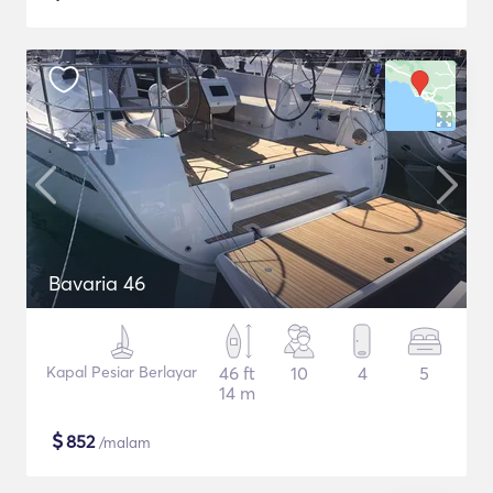
Bavaria 46
Kapal Pesiar Berlayar
46 ft
10
4
5
14 m
$
852
/malam