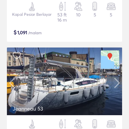
Kapal Pesiar Berlayar
53 ft
10
5
5
16 m
$
1,091
/malam
Jeanneau 53