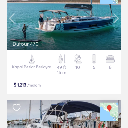
Dufour 470
Kapal Pesiar Berlayar
49 ft
10
5
6
15 m
$
1,213
/malam