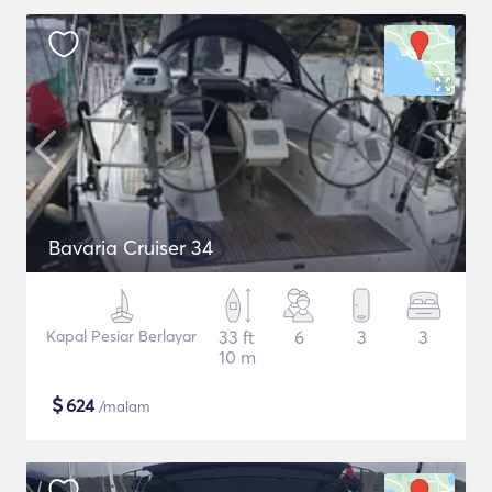
Bavaria Cruiser 34
Kapal Pesiar Berlayar
33 ft
6
3
3
10 m
$
624
/malam