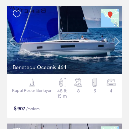
Beneteau Oceanis 46.1
Kapal Pesiar Berlayar
48 ft
8
3
4
15 m
$
907
/malam