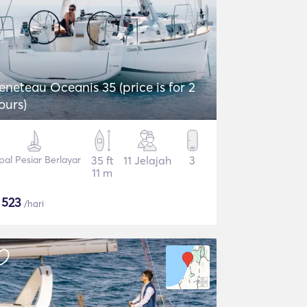
eneteau Oceanis 35 (price is for 2
ours)
pal Pesiar Berlayar
35 ft
11 Jelajah
3
11 m
$
523
/hari