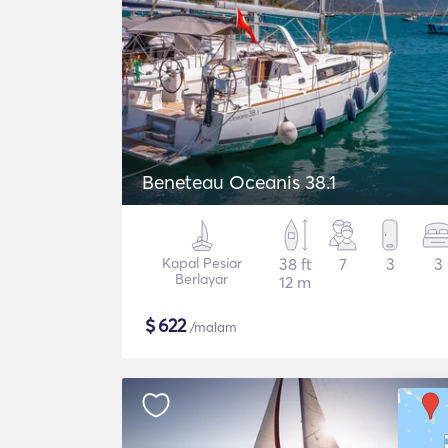
Beneteau Oceanis 38.1
Kapal Pesiar
38 ft
7
3
3
Berlayar
12 m
$
622
/malam