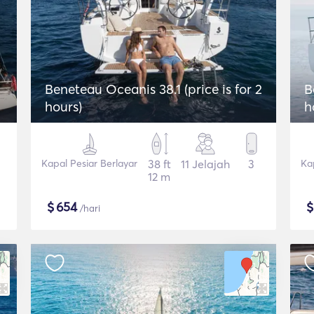
Beneteau Oceanis 38.1 (price is for 2
B
hours)
h
Kapal Pesiar Berlayar
38 ft
11 Jelajah
3
Ka
12 m
$
654
/hari