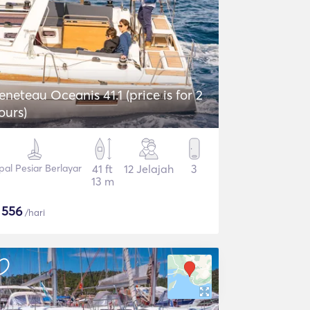
eneteau Oceanis 41.1 (price is for 2
ours)
pal Pesiar Berlayar
41 ft
12 Jelajah
3
13 m
$
556
/hari