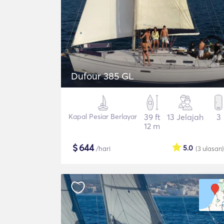
Dufour 385 GL
Kapal Pesiar Berlayar
39 ft
13 Jelajah
3
12 m
$
644
5.0
/hari
(3
ulasan
)