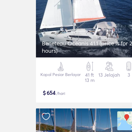
Beneteau Oceanis 41.1 (price is for 
hours)
Kapal Pesiar Berlayar
41 ft
13 Jelajah
3
13 m
$
654
/hari