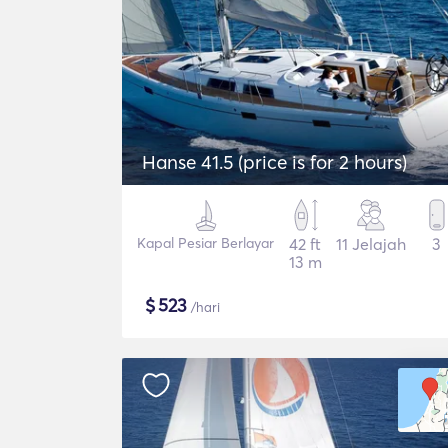
Hanse 41.5 (price is for 2 hours)
Kapal Pesiar Berlayar
42 ft
11 Jelajah
3
13 m
$
523
/hari