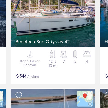
2
Beneteau Sun Odyssey 42
H
Kapal Pesiar
42 ft
7
3
4
Berlayar
13 m
$
544
/malam