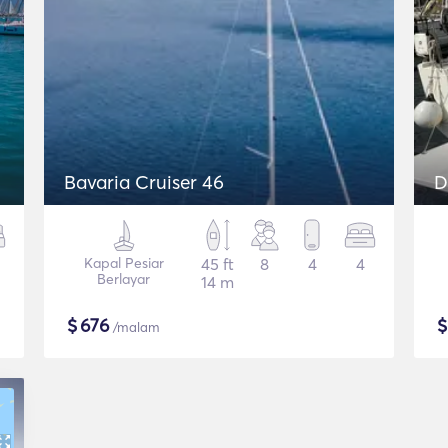
Bavaria Cruiser 46
D
Kapal Pesiar
45 ft
8
4
4
Berlayar
14 m
$
676
/malam