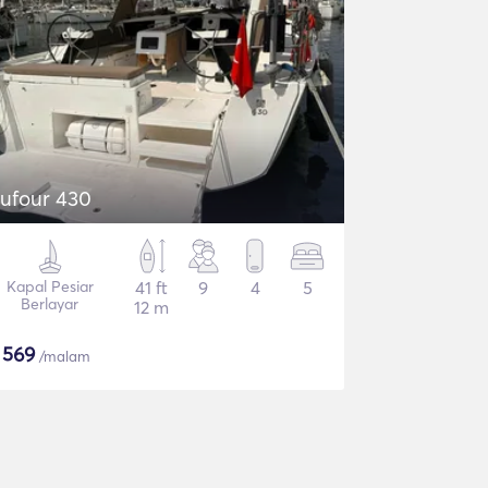
ufour 430
Kapal Pesiar
41 ft
9
4
5
Berlayar
12 m
$
569
/malam