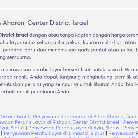
Aharon, Center District Israel
strict Israel
dengan atau tanpa kapten dengan harga terend
u layar untuk sehari, akhir pekan, liburan multi-hari, ata
i perairan baru dan menemukan garis pantai atau pulau 
ang sempurna.
enawarkan perahu layar bersertifikat untuk sewa di Bitan A
erapa menit. Anda dapat langsung menghubungi pemilik 
memutuskan perahu yang sempurna untuk liburan Anda, biar
terbaik untuk perjalanan Anda.
strict Israel
|
Penyewaan Katamaran di Bitan Aharon, Center 
waan Perahu Layar di Rishpon, Center District Israel
|
Penyew
ygi, Siprus
|
Penyewaan Perahu Layar di Ayia, Siprus
|
Penyew
|
Penyewaan Perahu Layar di Limassol, Siprus
|
Penyewaan Pe