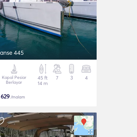
anse 445
Kapal Pesiar
45 ft
7
3
4
Berlayar
14 m
$
629
/malam