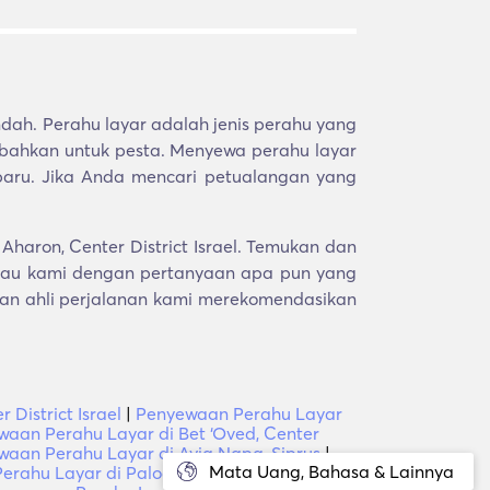
ah. Perahu layar adalah jenis perahu yang
u bahkan untuk pesta. Menyewa perahu layar
baru. Jika Anda mencari petualangan yang
haron, Center District Israel. Temukan dan
atau kami dengan pertanyaan apa pun yang
kan ahli perjalanan kami merekomendasikan
District Israel
|
Penyewaan Perahu Layar
aan Perahu Layar di Bet ‘Oved, Center
aan Perahu Layar di Ayia Napa, Siprus
|
Mata Uang, Bahasa & Lainnya
rahu Layar di Palodhia, Siprus
|