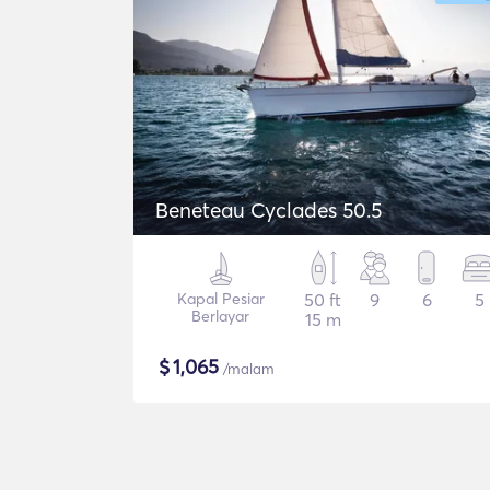
Beneteau Cyclades 50.5
Kapal Pesiar
50 ft
9
6
5
Berlayar
15 m
$
1,065
/malam