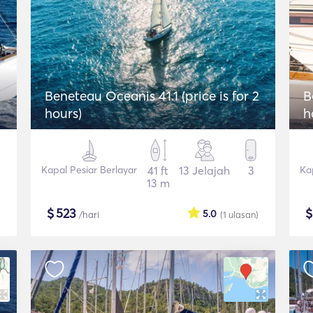
Beneteau Oceanis 41.1 (price is for 2
B
hours)
h
Kapal Pesiar Berlayar
41 ft
13 Jelajah
3
Ka
13 m
$
523
5.0
/hari
(1
ulasan
)