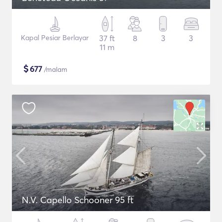
Kapal Pesiar Berlayar
37 ft
8
3
3
11 m
$
677
/malam
N.V. Capello Schooner 95 ft