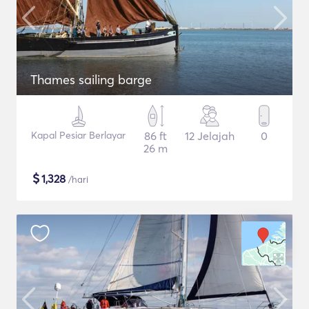
Thames sailing barge
Kapal Pesiar Berlayar
86 ft
12 Jelajah
0
26 m
$
1,328
/hari