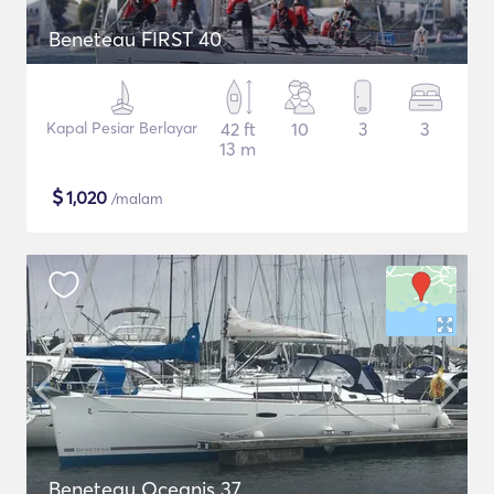
Beneteau FIRST 40
Kapal Pesiar Berlayar
42 ft
10
3
3
13 m
$
1,020
/malam
Beneteau Oceanis 37