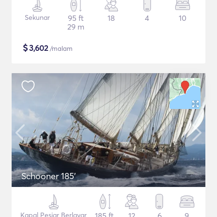
Sekunar
95 ft
18
4
10
29 m
$
3,602
/malam
Schooner 185'
Kapal Pesiar Berlayar
185 ft
12
6
9