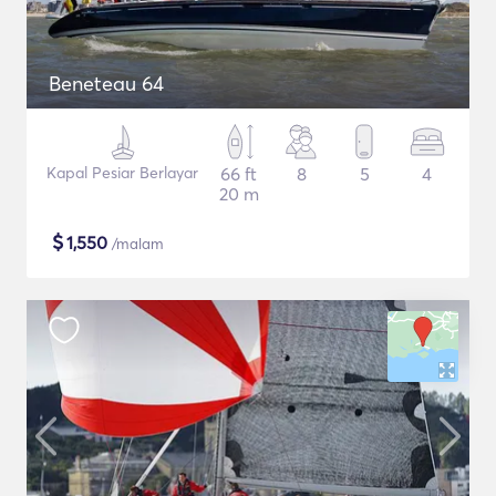
Beneteau 64
Kapal Pesiar Berlayar
66 ft
8
5
4
20 m
$
1,550
/malam