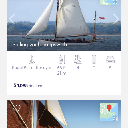
Sailing yacht in Ipswich
Kapal Pesiar Berlayar
68 ft
4
0
8
21 m
$
1,085
/malam