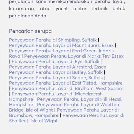
perjalanan kami merekomendasikan perahu layar,
katamaran, atau yacht motor terbaik untuk
perjalanan Anda.
Pencarian serupa
Penyewaan Perahu di Shimpling, Suffolk
|
Penyewaan Perahu Layar di Mount Bures, Essex
|
Penyewaan Perahu Layar di Ford Green, Inggris
Raya
|
Penyewaan Perahu Layar di Marks Tey, Essex
|
Penyewaan Perahu Layar di Eye, Suffolk
|
Penyewaan Perahu Layar di Alresford, Essex
|
Penyewaan Perahu Layar di Butley, Suffolk
|
Penyewaan Perahu Layar di Snape, Suffolk
|
Penyewaan Perahu Layar di East Tisted, Hampshire
|
Penyewaan Perahu Layar di Birdham, West Sussex
|
Penyewaan Perahu Layar di Michelmersh,
Hampshire
|
Penyewaan Perahu Layar di Hill Head,
Hampshire
|
Penyewaan Perahu Layar di Wootton
Bridge, Isle of Wight
|
Penyewaan Perahu Layar di
Bramshaw, Hampshire
|
Penyewaan Perahu Layar di
Shalfleet, Isle of Wight