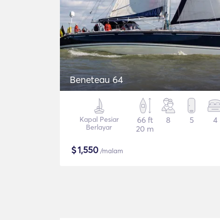
Beneteau 64
Kapal Pesiar
66 ft
8
5
4
Berlayar
20 m
$
1,550
/malam