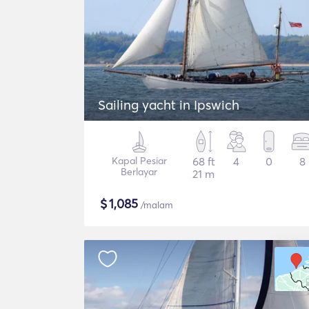
Sailing yacht in Ipswich
Kapal Pesiar
68 ft
4
0
8
Berlayar
21 m
$
1,085
/malam