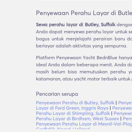
Penyewaan Perahu Layar di Butley
Sewa perahu layar di Butley, Suffolk
dengan
Anda dapat menyewa perahu layar untuk seh
bagus untuk menjelajahi perairan baru 
berlayar adalah aktivitas yang sempurna.
Platform Penyewaan Yacht BednBlue hanya m
ideal Anda dalam beberapa menit. Anda da
masih belum bisa memutuskan perahu ya
katamaran, atau yacht motor terbaik untuk
Pencarian serupa
Penyewaan Perahu di Butley, Suffolk
|
Penye
Layar di Ford Green, Inggris Raya
|
Penyewaa
Perahu Layar di Shimpling, Suffolk
|
Penyewa
Perahu Layar di Birdham, West Sussex
|
Pen
Penyewaan Perahu Layar di Mesnil-Val-Pla
Graftdijk, Noord-Holland