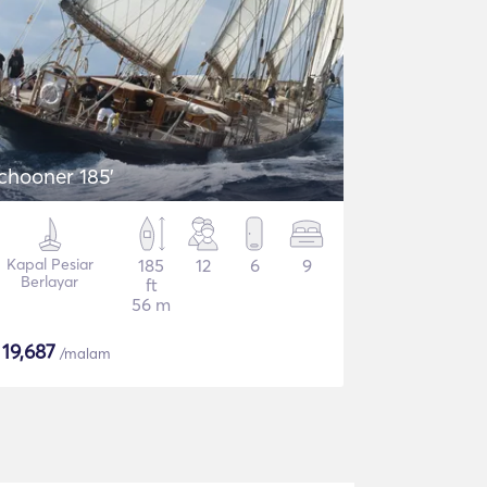
chooner 185'
Kapal Pesiar
185
12
6
9
Berlayar
ft
56 m
$
19,687
/malam