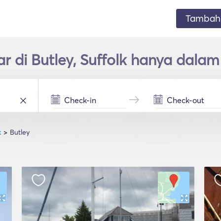
Tambahk
r di Butley, Suffolk hanya dala
k
Butley