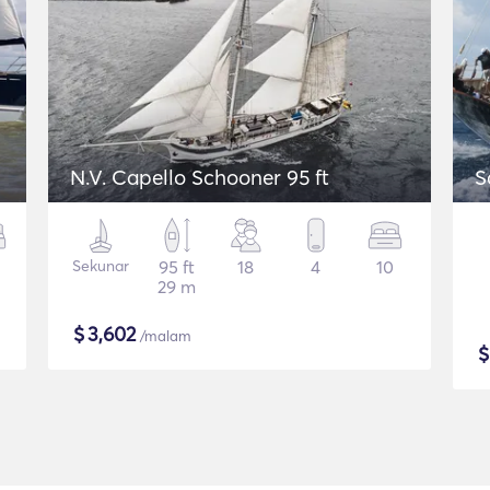
N.V. Capello Schooner 95 ft
S
Sekunar
95 ft
18
4
10
29 m
$
3,602
/malam