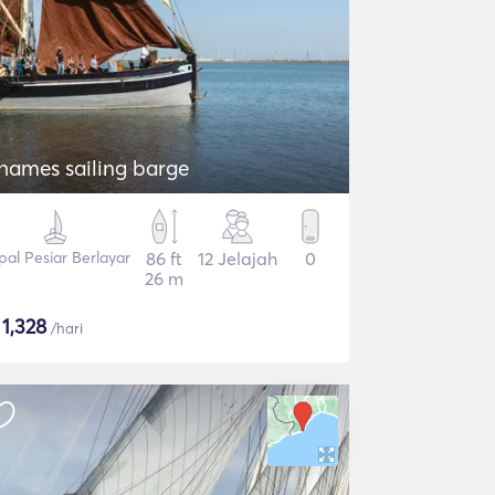
hames sailing barge
pal Pesiar Berlayar
86 ft
12 Jelajah
0
26 m
$
1,328
/hari