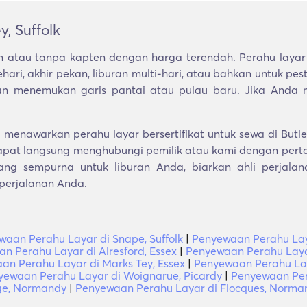
, Suffolk
 atau tanpa kapten dengan harga terendah. Perahu layar 
ari, akhir pekan, liburan multi-hari, atau bahkan untuk pe
dan menemukan garis pantai atau pulau baru. Jika Anda
enawarkan perahu layar bersertifikat untuk sewa di Butle
pat langsung menghubungi pemilik atau kami dengan perta
ng sempurna untuk liburan Anda, biarkan ahli perjalan
 perjalanan Anda.
waan Perahu Layar di Snape, Suffolk
|
Penyewaan Perahu Laya
n Perahu Layar di Alresford, Essex
|
Penyewaan Perahu Layar
an Perahu Layar di Marks Tey, Essex
|
Penyewaan Perahu Lay
yewaan Perahu Layar di Woignarue, Picardy
|
Penyewaan Pera
ge, Normandy
|
Penyewaan Perahu Layar di Flocques, Norma