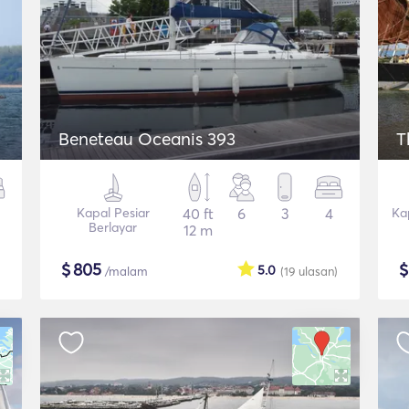
Beneteau Oceanis 393
T
Kapal Pesiar
40 ft
6
3
4
Ka
Berlayar
12 m
$
805
5.0
/malam
(19
ulasan
)