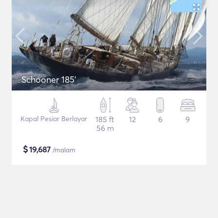
Schooner 185'
Kapal Pesiar Berlayar
185 ft
12
6
9
56 m
$
19,687
/malam