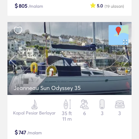
$
805
5.0
/malam
(19
ulasan
)
Jeanneau Sun Odyssey 35
Kapal Pesiar Berlayar
35 ft
6
3
3
11 m
$
747
/malam