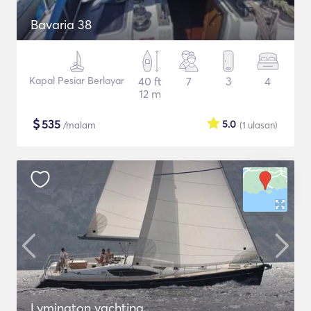
Bavaria 38
Kapal Pesiar Berlayar
40 ft
7
3
4
12 m
$
535
5.0
/malam
(1
ulasan
)
Lymington yachting