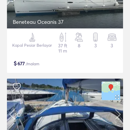
Beneteau Oceanis 37
Kapal Pesiar Berlayar
37 ft
8
3
3
11 m
$
677
/malam