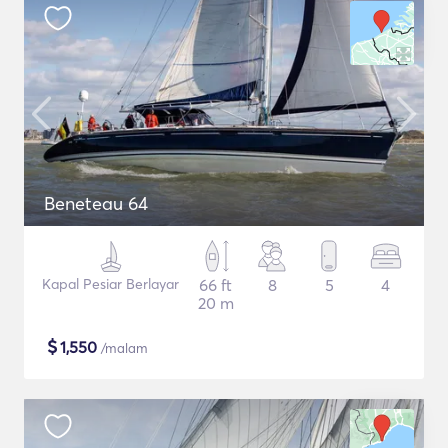
Beneteau 64
Kapal Pesiar Berlayar
66 ft
8
5
4
20 m
$
1,550
/malam