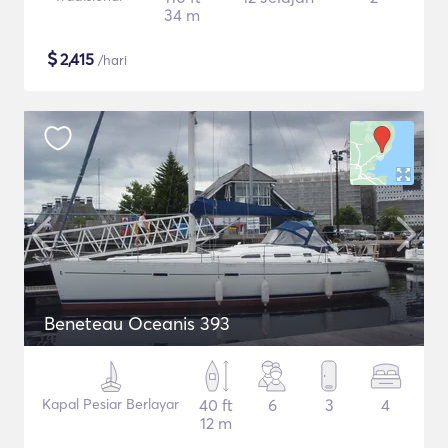
34 m
$
2,415
/hari
Beneteau Oceanis 393
Kapal Pesiar Berlayar
40 ft
6
3
4
12 m