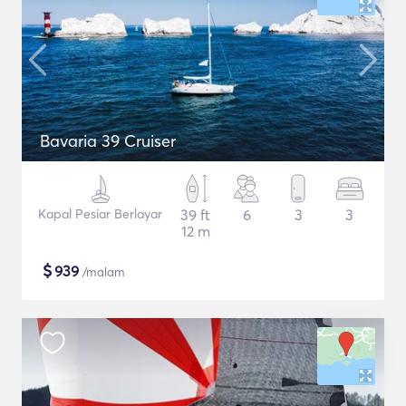
Bavaria 39 Cruiser
Kapal Pesiar Berlayar
39 ft
6
3
3
12 m
$
939
/malam