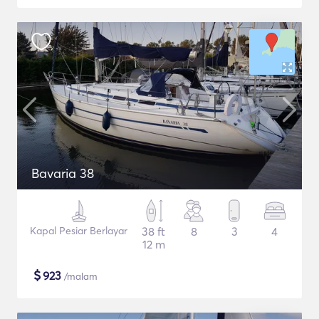
Bavaria 38
Kapal Pesiar Berlayar
38 ft
8
3
4
12 m
$
923
/malam