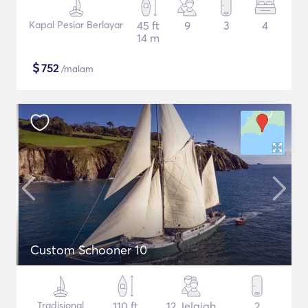
Kapal Pesiar Berlayar
45 ft
9
3
4
14 m
$
752
/malam
Custom Schooner 10
Tradisional
110 ft
12 Jelajah
2