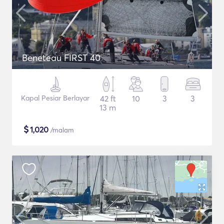
Beneteau FIRST 40
Kapal Pesiar Berlayar
42 ft
10
3
3
13 m
$
1,020
/malam