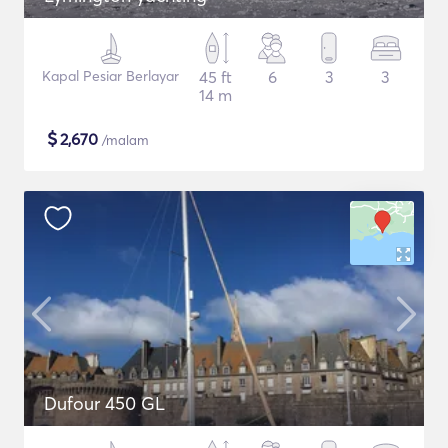
Kapal Pesiar Berlayar
45 ft
6
3
3
14 m
$
2,670
/malam
Dufour 450 GL