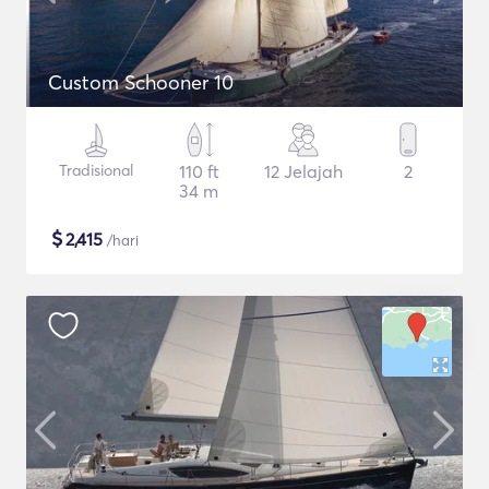
Custom Schooner 10
Tradisional
110 ft
12 Jelajah
2
34 m
$
2,415
/hari