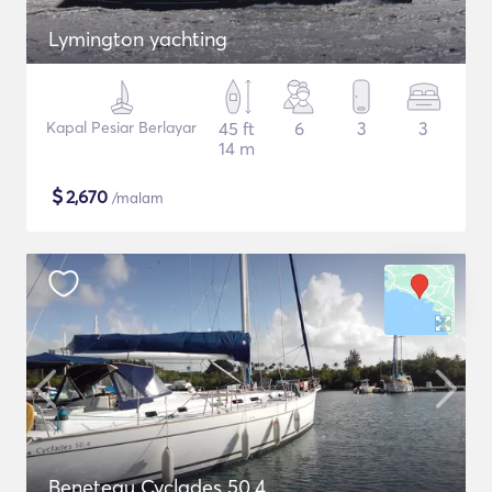
Lymington yachting
Kapal Pesiar Berlayar
45 ft
6
3
3
14 m
$
2,670
/malam
Beneteau Cyclades 50.4