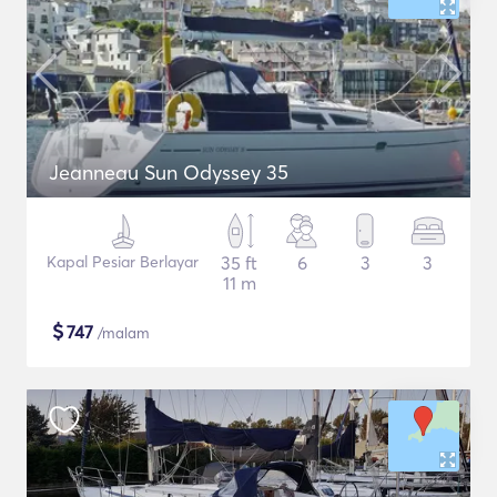
Jeanneau Sun Odyssey 35
Kapal Pesiar Berlayar
35 ft
6
3
3
11 m
$
747
/malam