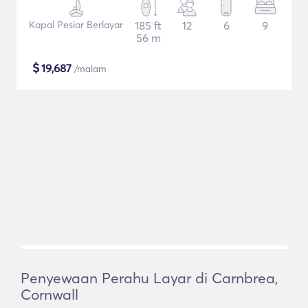
Kapal Pesiar Berlayar
185 ft
12
6
9
56 m
$
19,687
/malam
Penyewaan Perahu Layar di Carnbrea,
Cornwall