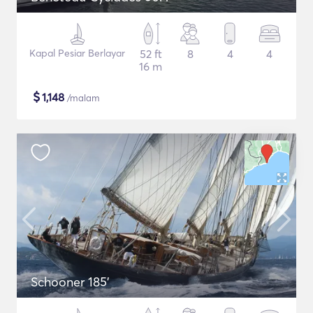
Kapal Pesiar Berlayar
52 ft
8
4
4
16 m
$
1,148
/malam
Schooner 185'