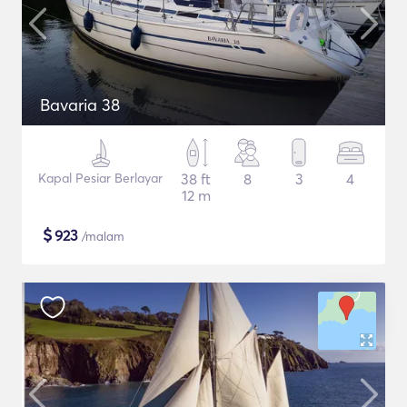
Bavaria 38
Kapal Pesiar Berlayar
38 ft
8
3
4
12 m
$
923
/malam