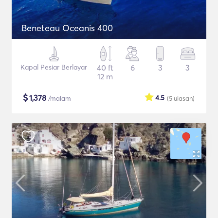
Beneteau Oceanis 400
Kapal Pesiar Berlayar
40 ft
6
3
3
12 m
$
1,378
4.5
/malam
(5
ulasan
)