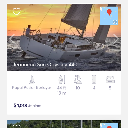
Jeanneau Sun Odyssey 440
Kapal Pesiar Berlayar
44 ft
10
4
5
13 m
$
1,018
/malam