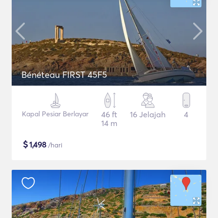
Bénéteau FIRST 45F5
Kapal Pesiar Berlayar
46 ft
16 Jelajah
4
14 m
$
1,498
/hari