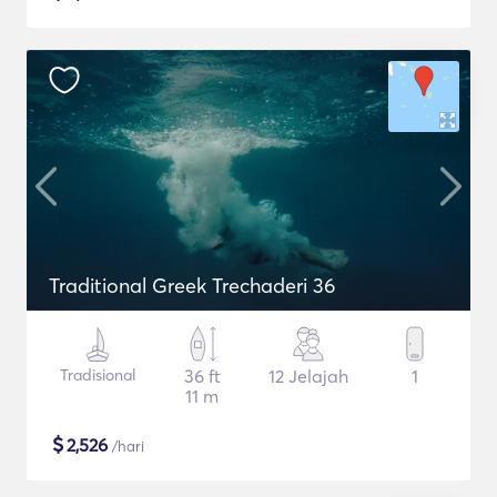
Traditional Greek Trechaderi 36
Tradisional
36 ft
12 Jelajah
1
11 m
$
2,526
/hari