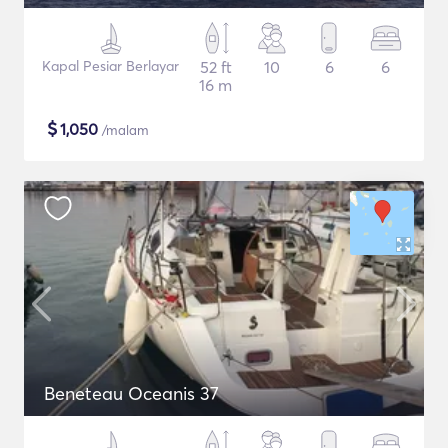
Kapal Pesiar Berlayar
52 ft
10
6
6
16 m
$
1,050
/malam
Beneteau Oceanis 37