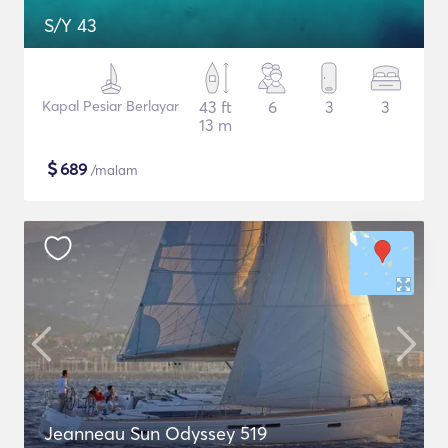
S/Y 43
Kapal Pesiar Berlayar
43 ft
6
3
3
13 m
$
689
/malam
Jeanneau Sun Odyssey 519