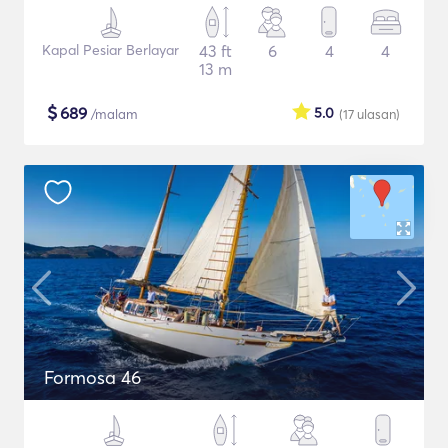
Kapal Pesiar Berlayar
43 ft
6
4
4
13 m
$
689
5.0
/malam
(17
ulasan
)
Formosa 46