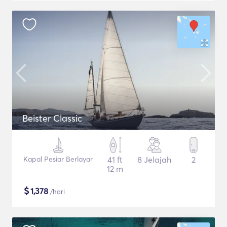
Beister Classic
Kapal Pesiar Berlayar
41 ft
8 Jelajah
2
12 m
$
1,378
/hari