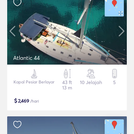
Atlantic 44
Kapal Pesiar Berlayar
43 ft
10 Jelajah
5
13 m
$
2,469
/hari