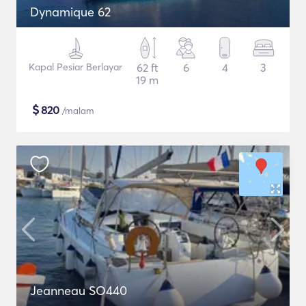
Dynamique 62
Kapal Pesiar Berlayar
62 ft
6
4
3
19 m
$
820
/malam
Jeanneau SO440