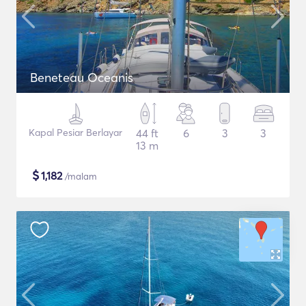
Beneteau Oceanis
Kapal Pesiar Berlayar
44 ft
6
3
3
13 m
$
1,182
/malam