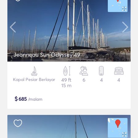
Jeanneau Sun Odyssey 49
Kapal Pesiar Berlayar
49 ft
6
4
4
15 m
$
685
/malam