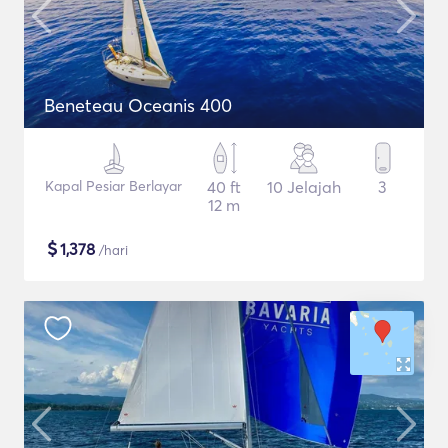
Beneteau Oceanis 400
Kapal Pesiar Berlayar
40 ft
10 Jelajah
3
12 m
$
1,378
/hari