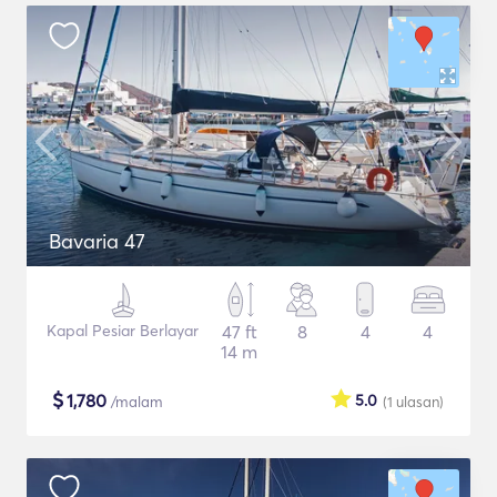
Bavaria 47
Kapal Pesiar Berlayar
47 ft
8
4
4
14 m
$
1,780
5.0
/malam
(1
ulasan
)