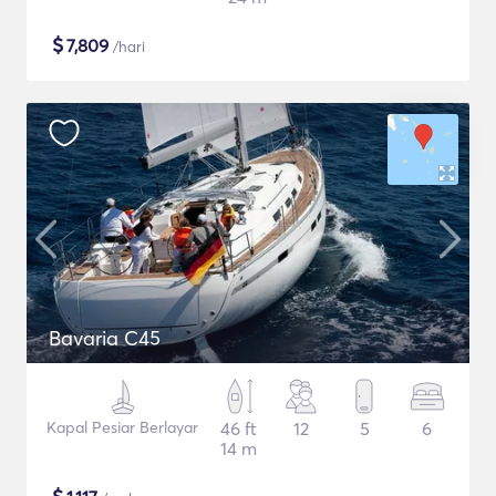
$
7,809
/hari
Bavaria C45
Kapal Pesiar Berlayar
46 ft
12
5
6
14 m