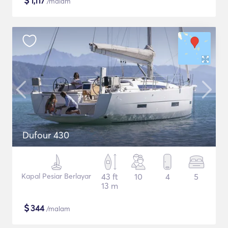
$
1,117
/malam
Dufour 430
Kapal Pesiar Berlayar
43 ft
10
4
5
13 m
$
344
/malam