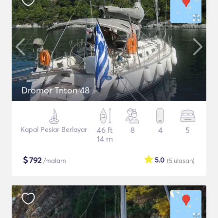
Dromor Triton 48
Kapal Pesiar Berlayar
46 ft
8
4
5
14 m
$
792
5.0
/malam
(5
ulasan
)