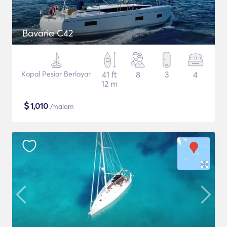
Bavaria C42
Kapal Pesiar Berlayar
41 ft
8
3
4
12 m
$
1,010
/malam