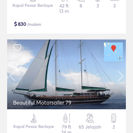
Kapal Pesiar Berlayar
42 ft
8
3
3
13 m
$
830
/malam
Beautiful Motorsailer 79
Kapal Pesiar Berlayar
79 ft
65 Jelajah
2
24 m