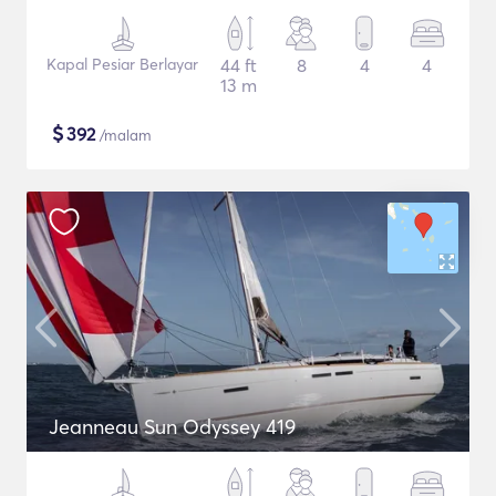
Kapal Pesiar Berlayar
44 ft
8
4
4
13 m
$
392
/malam
Jeanneau Sun Odyssey 419