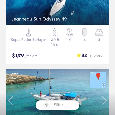
Jeanneau Sun Odyssey 49
Kapal Pesiar Berlayar
49 ft
6
4
4
15 m
$
1,378
5.0
/malam
(1
ulasan
)
Filter