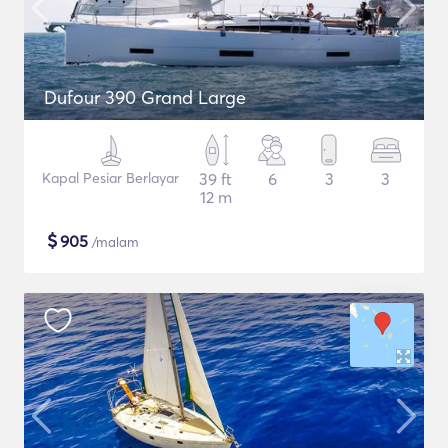
Dufour 390 Grand Large
Kapal Pesiar Berlayar
39 ft
6
3
3
12 m
$
905
/malam