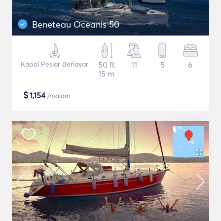
Beneteau Oceanis 50
Kapal Pesiar Berlayar
50 ft
11
5
6
15 m
$
1,154
/malam