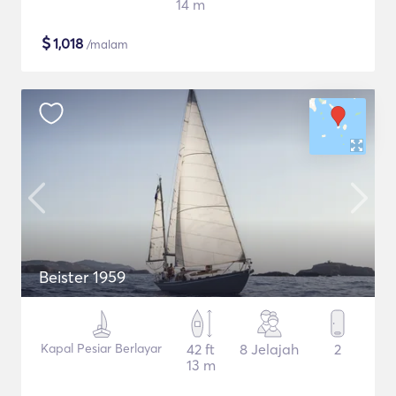
14 m
$
1,018
/malam
Beister 1959
Kapal Pesiar Berlayar
42 ft
8 Jelajah
2
13 m