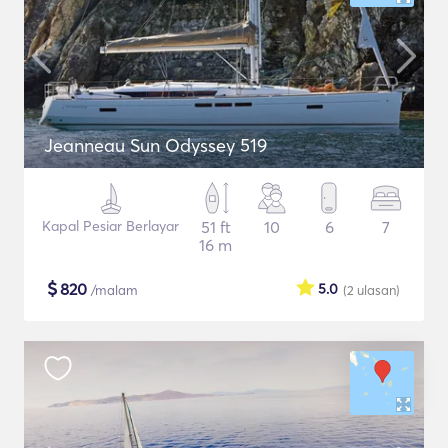
Jeanneau Sun Odyssey 519
Kapal Pesiar Berlayar
51 ft
10
6
7
16 m
$
820
5.0
/malam
(2
ulasan
)