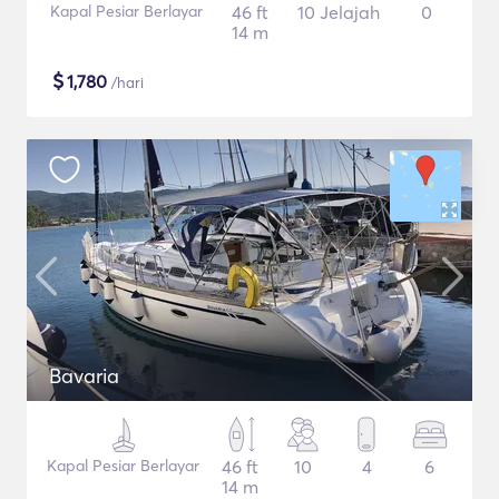
Kapal Pesiar Berlayar
46 ft
10 Jelajah
0
14 m
$
1,780
/hari
Bavaria
Kapal Pesiar Berlayar
46 ft
10
4
6
14 m