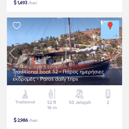
$
1,493
/hari
Traditional boat 52 - Πάρος ημερήσιες
εκδρομές - Paros daily trips
Tradisional
52 ft
50 Jelajah
2
16 m
$
2,986
/hari