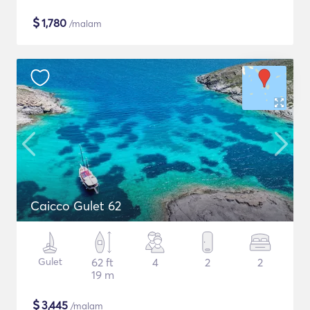
$
1,780
/malam
Caicco Gulet 62
Gulet
62 ft
4
2
2
19 m
$
3,445
/malam