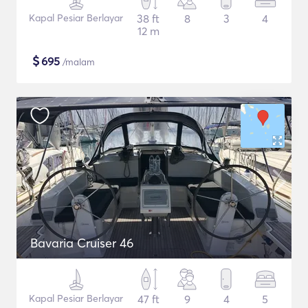
Kapal Pesiar Berlayar
38 ft
8
3
4
12 m
$
695
/malam
Bavaria Cruiser 46
Kapal Pesiar Berlayar
47 ft
9
4
5