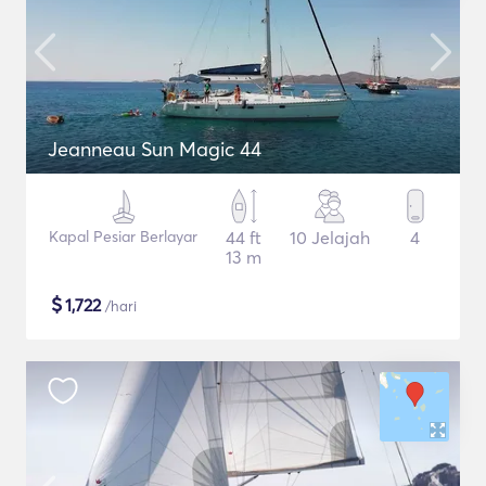
Jeanneau Sun Magic 44
Kapal Pesiar Berlayar
44 ft
10 Jelajah
4
13 m
$
1,722
/hari