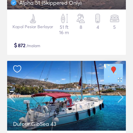
Alpha 51 (Skippered Only)
Kapal Pesiar Berlayar
51 ft
8
4
5
16 m
$
872
/malam
Dufour GibSea 43