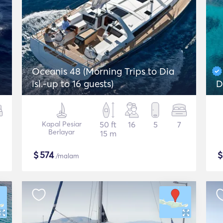
Oceanis 48 (Morning Trips to Dia
isl.-up to 16 guests)
D
Kapal Pesiar
50 ft
16
5
7
Berlayar
15 m
$
574
/malam