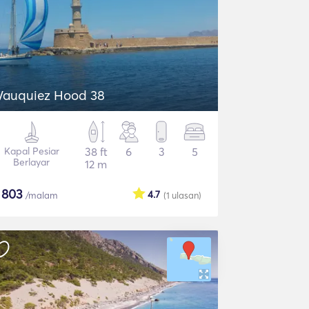
Wauquiez Hood 38
Kapal Pesiar
38 ft
6
3
5
Berlayar
12 m
$
803
4.7
/malam
(1
ulasan
)