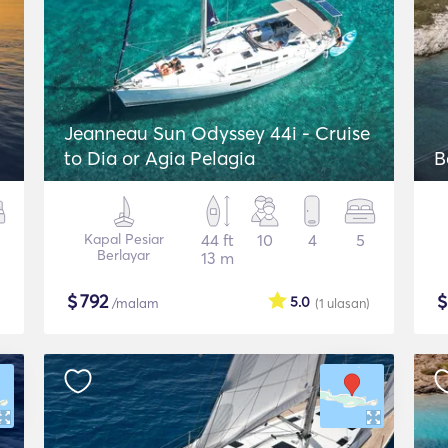
Jeanneau Sun Odyssey 44i - Cruise
to Dia or Agia Pelagia
B
Kapal Pesiar
44 ft
10
4
5
Berlayar
13 m
$
792
5.0
/malam
(1
ulasan
)