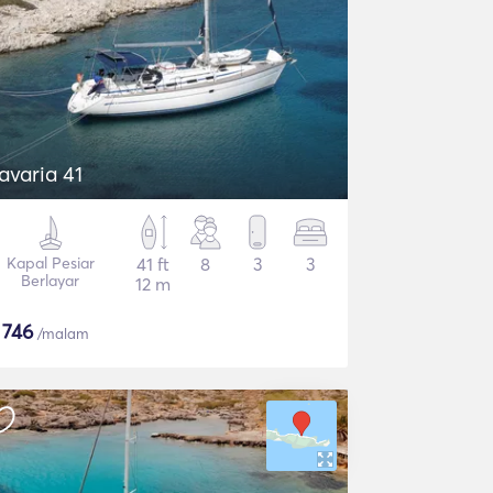
avaria 41
Kapal Pesiar
41 ft
8
3
3
Berlayar
12 m
$
746
/malam