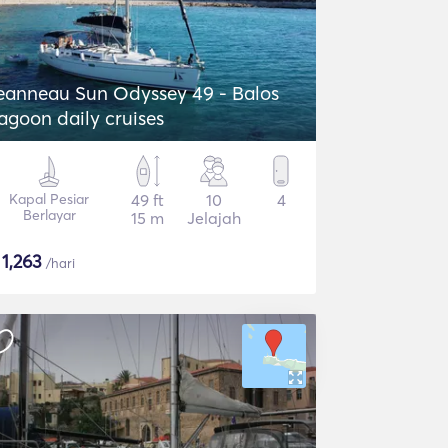
eanneau Sun Odyssey 49 - Balos
agoon daily cruises
Kapal Pesiar
49 ft
10
4
Berlayar
15 m
Jelajah
$
1,263
/hari