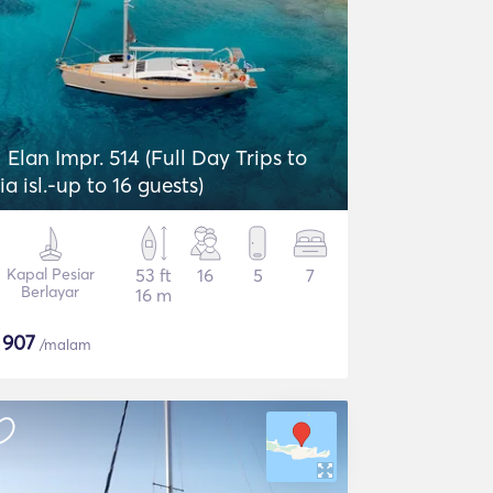
Elan Impr. 514 (Full Day Trips to
ia isl.-up to 16 guests)
Kapal Pesiar
53 ft
16
5
7
Berlayar
16 m
$
907
/malam