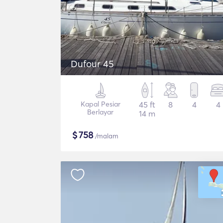
Dufour 45
Kapal Pesiar
45 ft
8
4
4
Berlayar
14 m
$
758
/malam