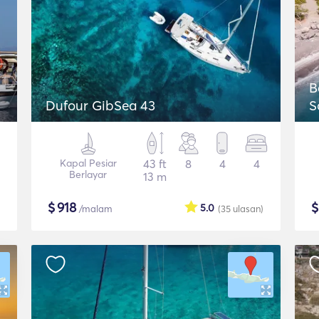
B
Dufour GibSea 43
S
Kapal Pesiar
43 ft
8
4
4
Berlayar
13 m
$
918
5.0
/malam
(35
ulasan
)