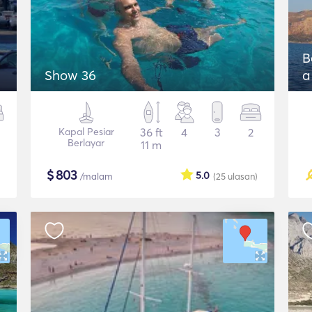
B
Show 36
a
Kapal Pesiar
36 ft
4
3
2
Berlayar
11 m
$
803
5.0
/malam
(25
ulasan
)