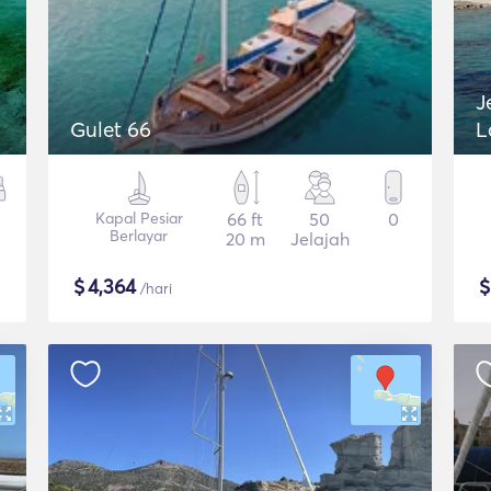
J
Gulet 66
L
Kapal Pesiar
66 ft
50
0
Berlayar
20 m
Jelajah
$
4,364
/hari