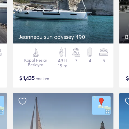
Jeanneau sun odyssey 490
B
Kapal Pesiar
49 ft
7
4
5
Berlayar
15 m
$
1,435
/malam