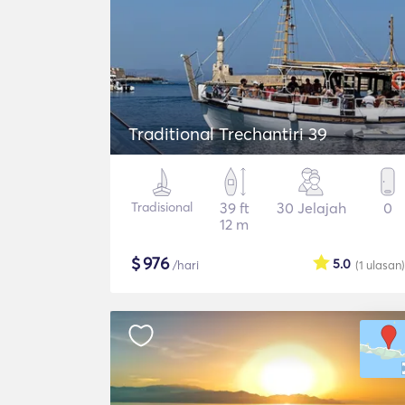
Traditional Trechantiri 39
Tradisional
39 ft
30 Jelajah
0
12 m
$
976
5.0
/hari
(1
ulasan
)