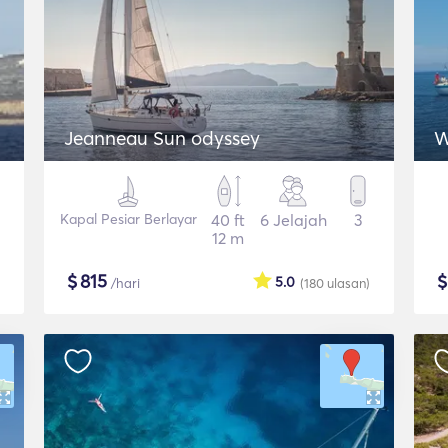
Jeanneau Sun odyssey
Kapal Pesiar Berlayar
40 ft
6 Jelajah
3
12 m
$
815
5.0
/hari
(180
ulasan
)