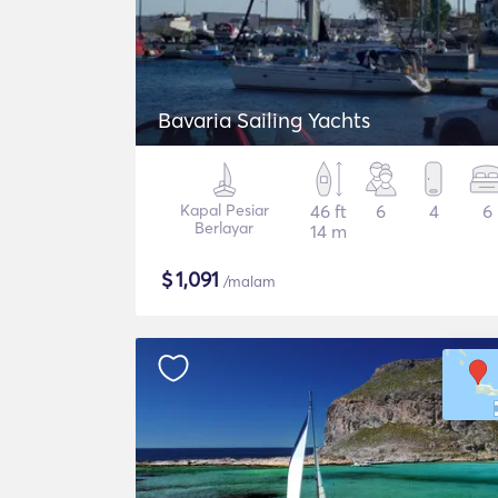
Bavaria Sailing Yachts
Kapal Pesiar
46 ft
6
4
6
Berlayar
14 m
$
1,091
/malam