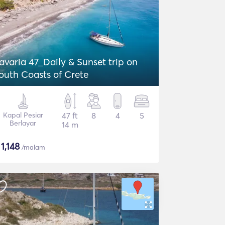
avaria 47_Daily & Sunset trip on
outh Coasts of Crete
Kapal Pesiar
47 ft
8
4
5
Berlayar
14 m
$
1,148
/malam