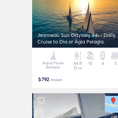
Jeanneau Sun Odyssey 44i - Daily
Cruise to Dia or Agia Pelagia.
Kapal Pesiar
44 ft
10
4
5
Berlayar
13 m
$
792
/malam