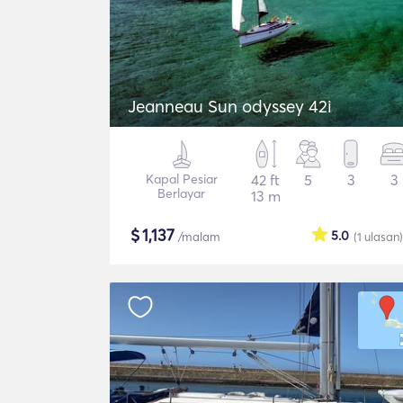
Jeanneau Sun odyssey 42i
Kapal Pesiar
42 ft
5
3
3
Berlayar
13 m
$
1,137
5.0
/malam
(1
ulasan
)