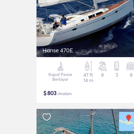
Hanse 470E
Kapal Pesiar
47 ft
8
3
8
Berlayar
14 m
$
803
/malam