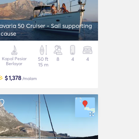
avaria 50 Cruiser - Sail supporting
 cause
Kapal Pesiar
50 ft
8
4
4
Berlayar
15 m
$
1,378
/malam