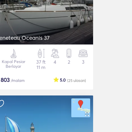
eneteau Oceanis 37
Kapal Pesiar
37 ft
4
2
3
Berlayar
11 m
$
803
5.0
/malam
(25
ulasan
)