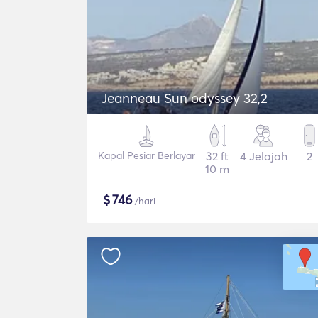
Jeanneau Sun odyssey 32,2
Kapal Pesiar Berlayar
32 ft
4 Jelajah
2
10 m
$
746
/hari