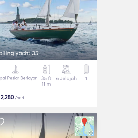
ailing yacht 35
pal Pesiar Berlayar
35 ft
6 Jelajah
1
11 m
$
2,280
/hari