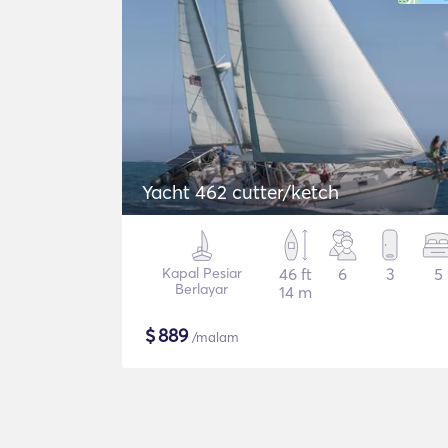
Yacht 462 cutter/ketch
Kapal Pesiar
46 ft
6
3
5
Berlayar
14 m
$
889
/malam