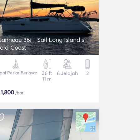
eanneau 36i - Sail Long Island's
old Coast
pal Pesiar Berlayar
36 ft
6 Jelajah
2
11 m
$
1,800
/hari