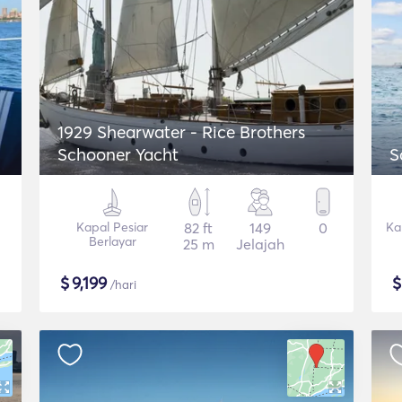
1929 Shearwater - Rice Brothers
Schooner Yacht
S
Kapal Pesiar
82 ft
149
0
Ka
Berlayar
25 m
Jelajah
$
9,199
/hari