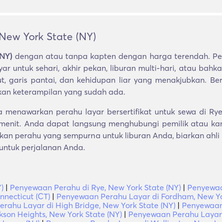
New York State (NY)
(NY)
dengan atau tanpa kapten dengan harga terendah. Per
 untuk sehari, akhir pekan, liburan multi-hari, atau bah
 garis pantai, dan kehidupan liar yang menakjubkan. Ber
kan keterampilan yang sudah ada.
menawarkan perahu layar bersertifikat untuk sewa di Ry
 menit. Anda dapat langsung menghubungi pemilik atau k
skan perahu yang sempurna untuk liburan Anda, biarkan ah
 untuk perjalanan Anda.
)
|
Penyewaan Perahu di Rye, New York State (NY)
|
Penyewaa
necticut (CT)
|
Penyewaan Perahu Layar di Fordham, New Yo
rahu Layar di High Bridge, New York State (NY)
|
Penyewaan 
son Heights, New York State (NY)
|
Penyewaan Perahu Layar 