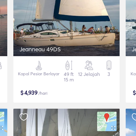
Jeanneau 49DS
Kapal Pesiar Berlayar
49 ft
12 Jelajah
3
Ka
15 m
$
4,939
/hari