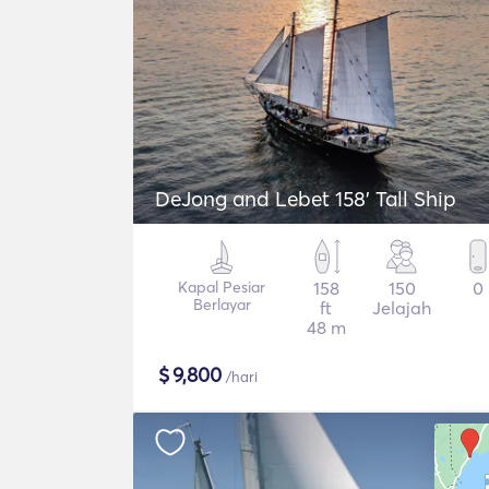
DeJong and Lebet 158' Tall Ship
Kapal Pesiar
158
150
0
Berlayar
ft
Jelajah
48 m
$
9,800
/hari