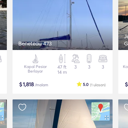
J
Beneteau 473
G
Kapal Pesiar
47 ft
3
3
3
Ka
Berlayar
14 m
$
1,818
5.0
/malam
(1
ulasan
)