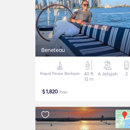
Beneteau
Kapal Pesiar Berlayar
40 ft
6 Jelajah
2
12 m
$
1,820
/hari