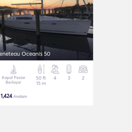
eneteau Oceanis 50
Kapal Pesiar
50 ft
4
3
2
Berlayar
15 m
$
1,424
/malam