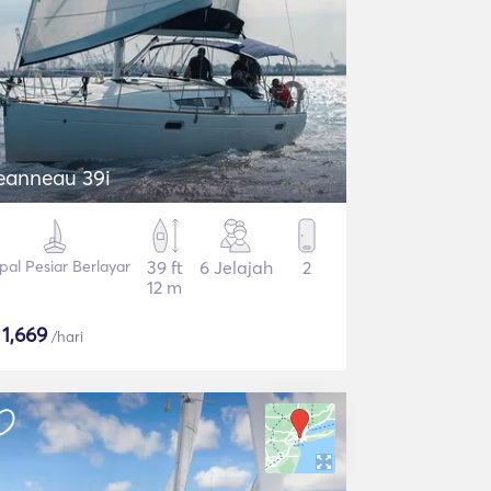
Jeanneau 39i
pal Pesiar Berlayar
39 ft
6 Jelajah
2
12 m
$
1,669
/hari