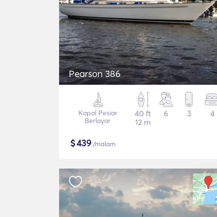
Pearson 386
Kapal Pesiar
40 ft
6
3
4
Berlayar
12 m
$
439
/malam