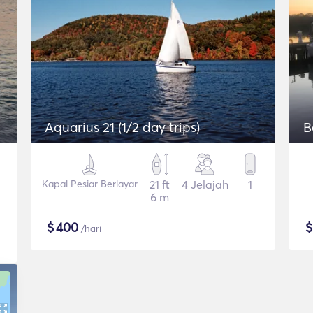
Aquarius 21 (1/2 day trips)
B
Kapal Pesiar Berlayar
21 ft
4 Jelajah
1
6 m
$
400
/hari