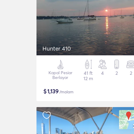
Hunter 410
Kapal Pesiar
41 ft
4
2
2
Berlayar
12 m
$
1,139
/malam