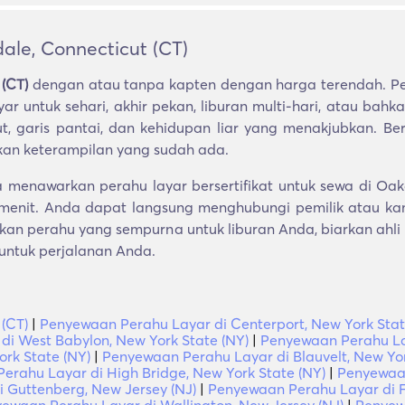
le, Connecticut (CT)
 (CT)
dengan atau tanpa kapten dengan harga terendah. Per
 untuk sehari, akhir pekan, liburan multi-hari, atau bah
 garis pantai, dan kehidupan liar yang menakjubkan. Ber
kan keterampilan yang sudah ada.
menawarkan perahu layar bersertifikat untuk sewa di Oak
 menit. Anda dapat langsung menghubungi pemilik atau k
skan perahu yang sempurna untuk liburan Anda, biarkan ah
 untuk perjalanan Anda.
(CT)
|
Penyewaan Perahu Layar di Centerport, New York Stat
i West Babylon, New York State (NY)
|
Penyewaan Perahu Lay
rk State (NY)
|
Penyewaan Perahu Layar di Blauvelt, New Yor
erahu Layar di High Bridge, New York State (NY)
|
Penyewaan
 Guttenberg, New Jersey (NJ)
|
Penyewaan Perahu Layar di F