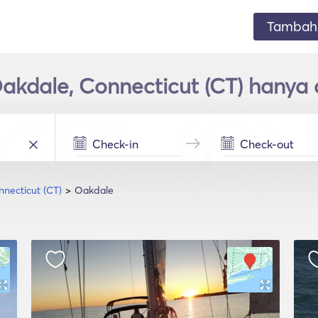
Tambahk
Oakdale, Connecticut (CT) hanya
nnecticut (CT)
Oakdale