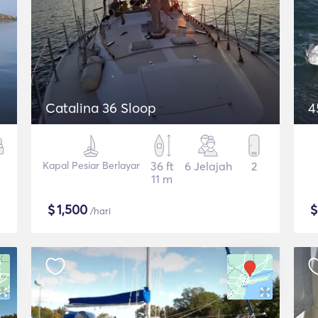
Catalina 36 Sloop
4
Kapal Pesiar Berlayar
36 ft
6 Jelajah
2
11 m
$
1,500
/hari