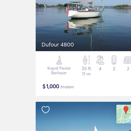
Dufour 4800
Kapal Pesiar
35 ft
4
2
2
Berlayar
11 m
$
1,000
/malam