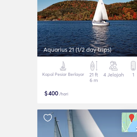
Aquarius 21 (1/2 day trips)
Kapal Pesiar Berlayar
21 ft
4 Jelajah
1
6 m
$
400
/hari