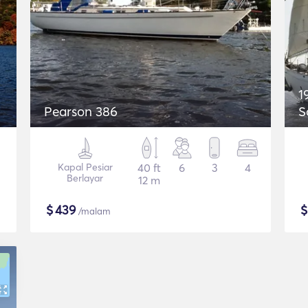
1
Pearson 386
S
Kapal Pesiar
40 ft
6
3
4
Berlayar
12 m
$
439
/malam