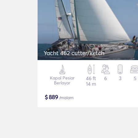
Yacht 462 cutter/ketch
Kapal Pesiar
46 ft
6
3
5
Berlayar
14 m
$
889
/malam