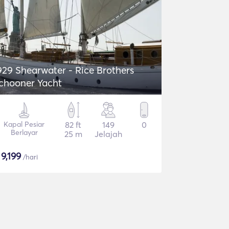
929 Shearwater - Rice Brothers
chooner Yacht
Kapal Pesiar
82 ft
149
0
Berlayar
25 m
Jelajah
$
9,199
/hari