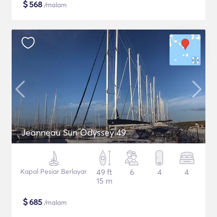
$
568
/malam
Jeanneau Sun Odyssey 49
Kapal Pesiar Berlayar
49 ft
6
4
4
15 m
$
685
/malam