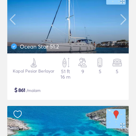
Ocean Star 51.2
Kapal Pesiar Berlayar
51 ft
9
5
5
16 m
$
861
/malam