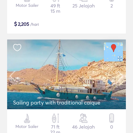
Motor Sailer
49 ft
25 Jelajah
2
15 m
$
2,205
/hari
Sailing party with traditional caique
Motor Sailer
71 ft
46 Jelajah
0
22 m