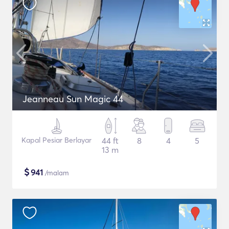
Jeanneau Sun Magic 44
Kapal Pesiar Berlayar
44 ft
8
4
5
13 m
$
941
/malam