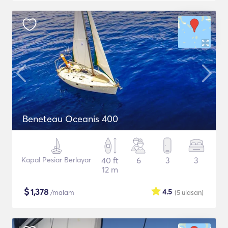
Beneteau Oceanis 400
Kapal Pesiar Berlayar
40 ft
6
3
3
12 m
$
1,378
4.5
/malam
(5
ulasan
)