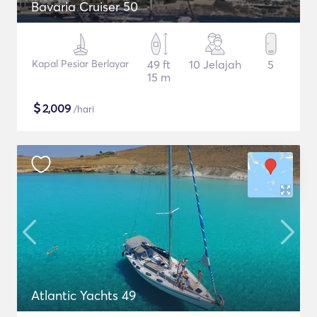
Bavaria Cruiser 50
Kapal Pesiar Berlayar
49 ft
10 Jelajah
5
15 m
$
2,009
/hari
Atlantic Yachts 49