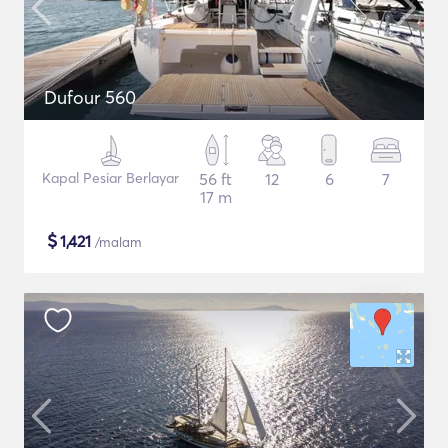
Dufour 560
Kapal Pesiar Berlayar
56 ft
12
6
7
17 m
$
1,421
/malam