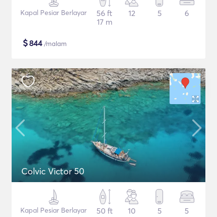
Kapal Pesiar Berlayar
56 ft
12
5
6
17 m
$
844
/malam
Colvic Victor 50
Kapal Pesiar Berlayar
50 ft
10
5
5