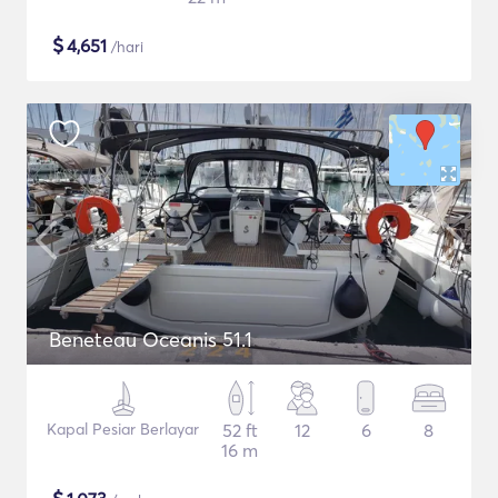
$
4,651
/hari
Beneteau Oceanis 51.1
Kapal Pesiar Berlayar
52 ft
12
6
8
16 m