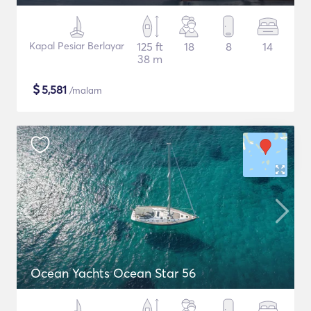
Kapal Pesiar Berlayar
125 ft
18
8
14
38 m
$
5,581
/malam
Ocean Yachts Ocean Star 56