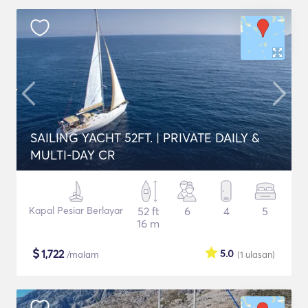
SAILING YACHT 52FT. | PRIVATE DAILY &
MULTI-DAY CR
Kapal Pesiar Berlayar
52 ft
6
4
5
16 m
$
1,722
5.0
/malam
(1
ulasan
)