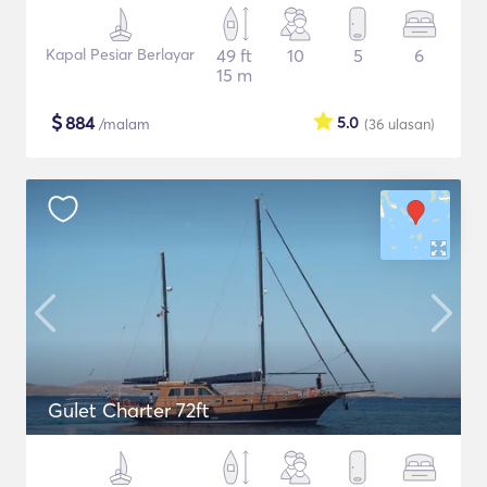
Kapal Pesiar Berlayar
49 ft
10
5
6
15 m
$
884
5.0
/malam
(36
ulasan
)
Gulet Charter 72ft