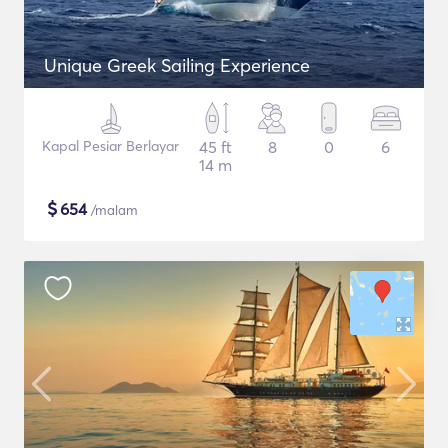
Unique Greek Sailing Experience
Kapal Pesiar Berlayar
45 ft
8
0
6
14 m
$
654
/malam