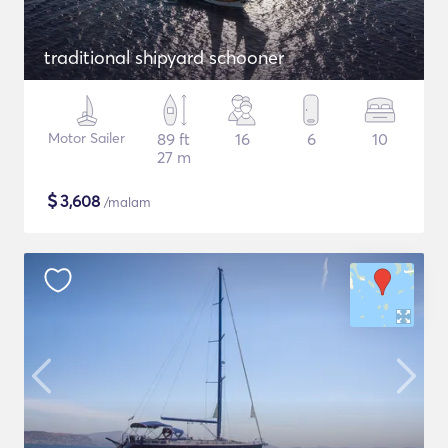
traditional shipyard schooner
Motor Sailer
89 ft
16
6
10
27 m
$
3,608
/malam