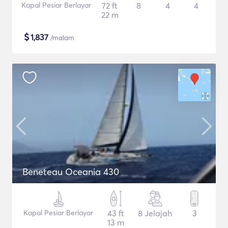
Kapal Pesiar Berlayar
72 ft
8
4
4
22 m
$
1,837
/malam
Beneteau Oceania 430
Kapal Pesiar Berlayar
43 ft
8 Jelajah
3
13 m