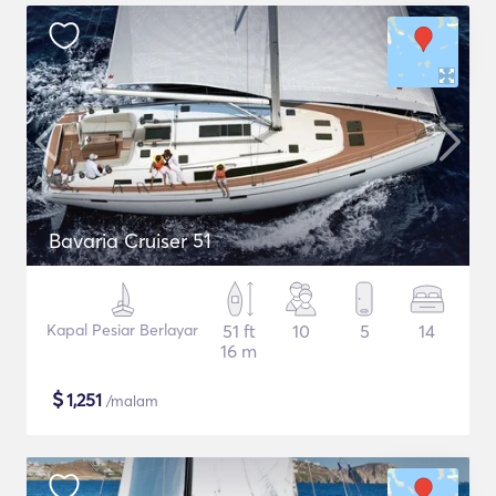
Bavaria Cruiser 51
Kapal Pesiar Berlayar
51 ft
10
5
14
16 m
$
1,251
/malam