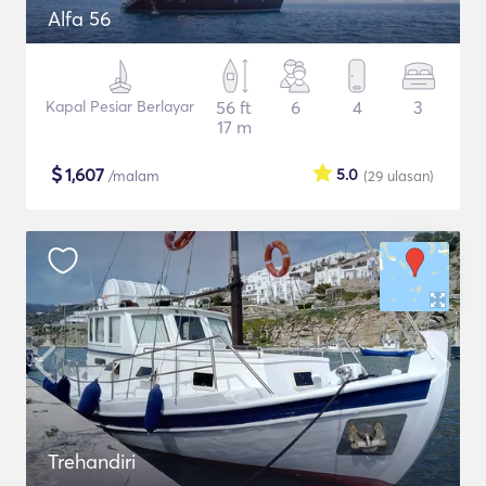
Alfa 56
Kapal Pesiar Berlayar
56 ft
6
4
3
17 m
$
1,607
5.0
/malam
(29
ulasan
)
Trehandiri