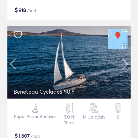
$
918
/hari
Beneteau Cyclades 50.5
Kapal Pesiar Berlayar
50 ft
14 Jelajah
6
15 m
$
1,607
/hari