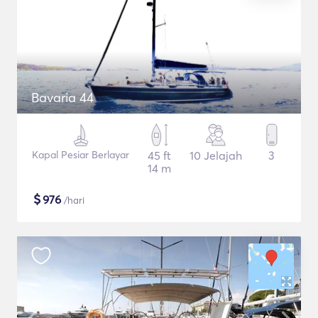
Bavaria 44
Kapal Pesiar Berlayar
45 ft
10 Jelajah
3
14 m
$
976
/hari