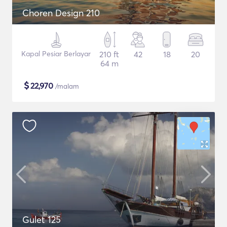
Choren Design 210
Kapal Pesiar Berlayar
210 ft
42
18
20
64 m
$
22,970
/malam
Gulet 125