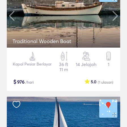
Traditional Wooden Boat
Kapal Pesiar Berlayar
36 ft
14 Jelajah
1
11 m
$
976
5.0
/hari
(1
ulasan
)