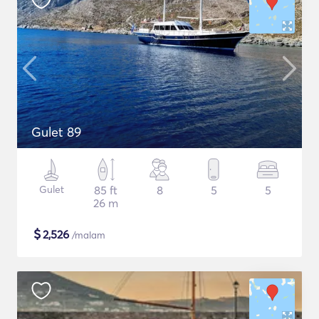
Gulet 89
Gulet
85 ft
8
5
5
26 m
$
2,526
/malam