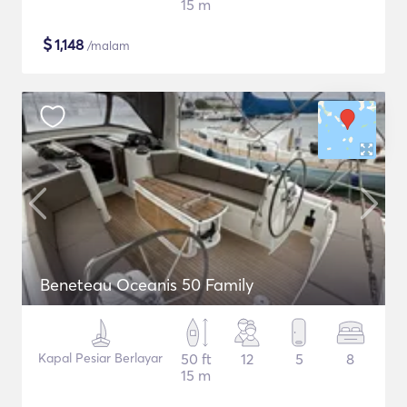
15 m
$
1,148
/malam
Beneteau Oceanis 50 Family
Kapal Pesiar Berlayar
50 ft
12
5
8
15 m