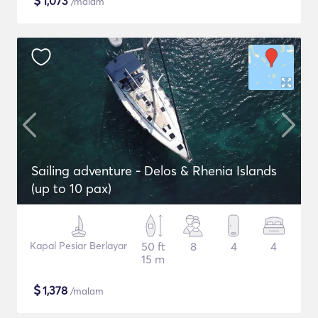
$
1,073
/malam
Sailing adventure - Delos & Rhenia Islands
(up to 10 pax)
Kapal Pesiar Berlayar
50 ft
8
4
4
15 m
$
1,378
/malam