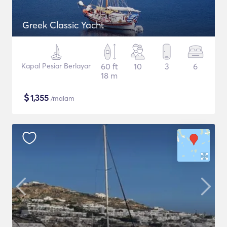
Greek Classic Yacht
Kapal Pesiar Berlayar
60 ft
10
3
6
18 m
$
1,355
/malam