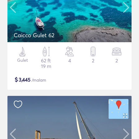
Caicco Gulet 62
Gulet
62 ft
4
2
2
19 m
$
3,445
/malam