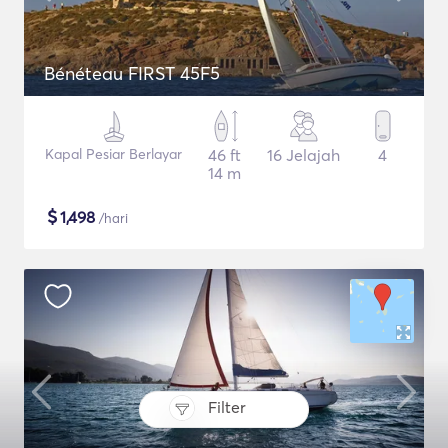
Bénéteau FIRST 45F5
Kapal Pesiar Berlayar
46 ft
16 Jelajah
4
14 m
$
1,498
/hari
Filter