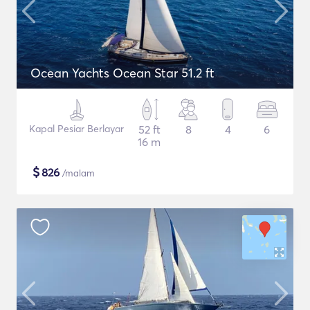
Ocean Yachts Ocean Star 51.2 ft
Kapal Pesiar Berlayar
52 ft
8
4
6
16 m
$
826
/malam