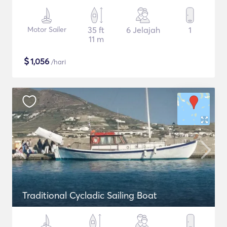
Motor Sailer
35 ft
6 Jelajah
1
11 m
$
1,056
/hari
Traditional Cycladic Sailing Boat