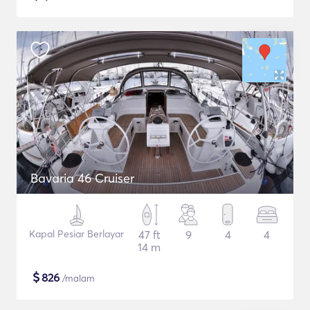
Bavaria 46 Cruiser
Kapal Pesiar Berlayar
47 ft
9
4
4
14 m
$
826
/malam