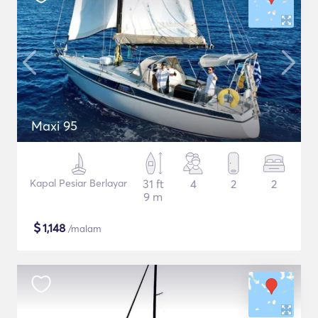
Maxi 95
Kapal Pesiar Berlayar
31 ft
4
2
2
9 m
$
1,148
/malam