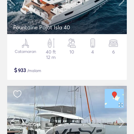
Fountaine Pajot Isla 40
Catamaran
40 ft
10
4
6
12 m
$
933
/malam