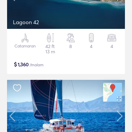
Lagoon 42
Catamaran
42 ft
8
4
4
13 m
$
1,360
/malam