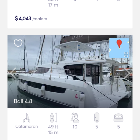
17 m
$
4,043
/malam
Bali 4.8
Catamaran
49 ft
10
5
5
15 m