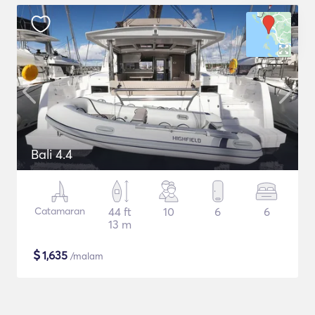
Bali 4.4
Catamaran
44 ft
10
6
6
13 m
$
1,635
/malam