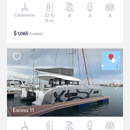
Catamaran
37 ft
8
4
4
11 m
$
1,065
/malam
Excess 11