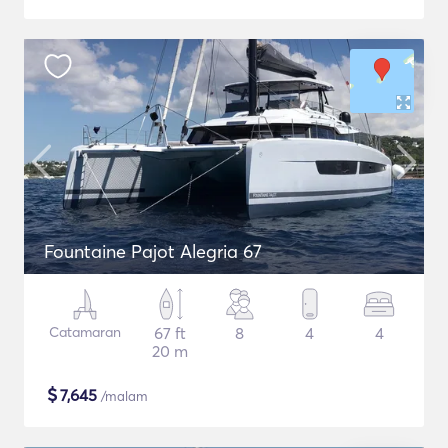
Fountaine Pajot Alegria 67
Catamaran
67 ft
8
4
4
20 m
$
7,645
/malam