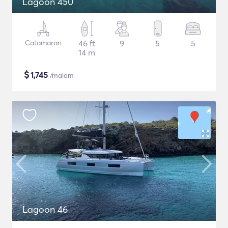
Lagoon 450
Catamaran
46 ft
9
5
5
14 m
$
1,745
/malam
Lagoon 46