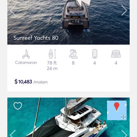
Sunreef Yachts 80
Catamaran
78 ft
8
4
4
24 m
$
10,483
/malam