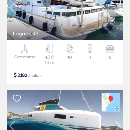
Lagoon 43
Catamaran
43 ft
10
4
5
13 m
$
2,182
/malam