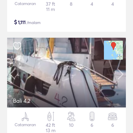
Catamaran
37 ft
8
4
4
11 m
$
1,111
/malam
Bali 4.2
Catamaran
42 ft
10
6
6
13 m