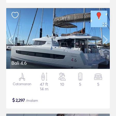
Bali 4.6
Catamaran
47 ft
10
5
5
14 m
$
2,297
/malam