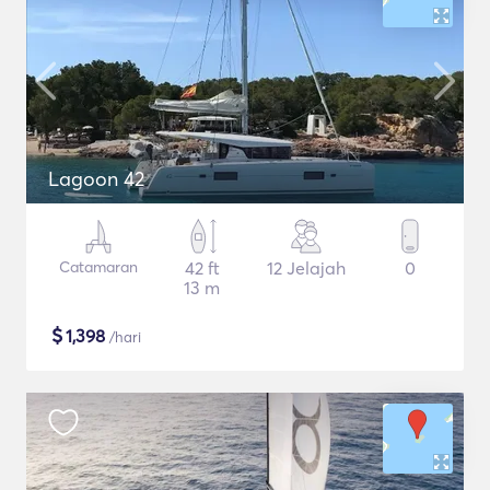
Lagoon 42
Catamaran
42 ft
12 Jelajah
0
13 m
$
1,398
/hari