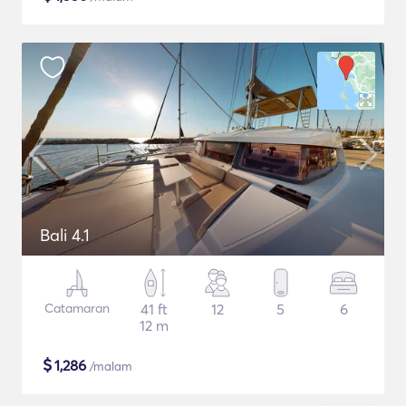
Bali 4.1
Catamaran
41 ft
12
5
6
12 m
$
1,286
/malam