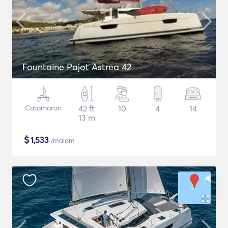
Fountaine Pajot Astrea 42
Catamaran
42 ft
10
4
14
13 m
$
1,533
/malam