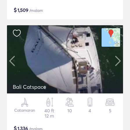
$
1,509
/malam
Bali Catspace
Catamaran
40 ft
10
4
5
12 m
$
1,336
/malam