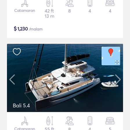
Catamaran
42 ft
8
4
4
13 m
$
1,230
/malam
Bali 5.4
Catamaran
55 ft
8
4
5