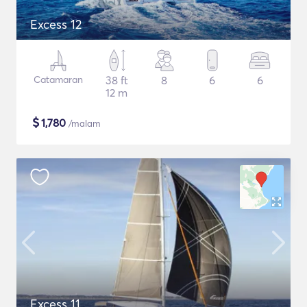
Excess 12
Catamaran
38 ft
8
6
6
12 m
$
1,780
/malam
Excess 11