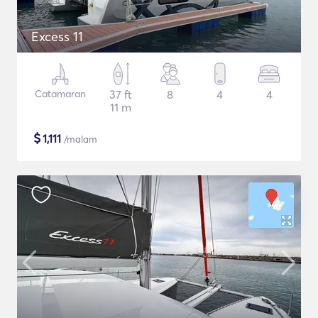
Excess 11
Catamaran
37 ft
8
4
4
11 m
$
1,111
/malam