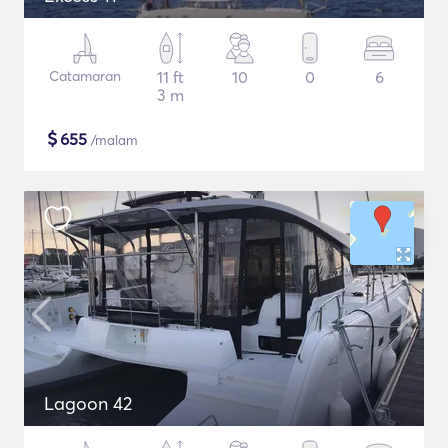
Catamaran
11 ft
10
0
6
3 m
$
655
/malam
Lagoon 42