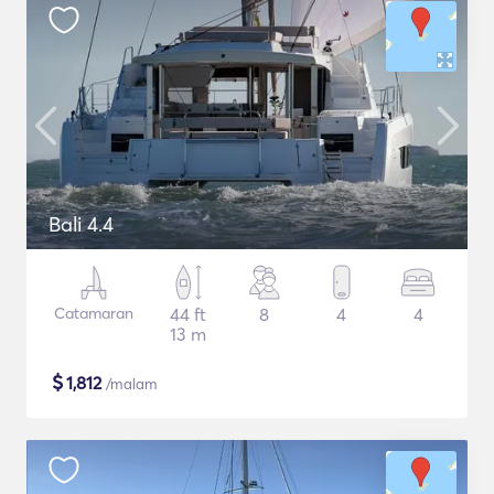
Bali 4.4
Catamaran
44 ft
8
4
4
13 m
$
1,812
/malam