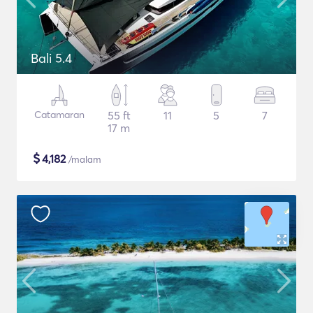
Bali 5.4
Catamaran
55 ft
11
5
7
17 m
$
4,182
/malam