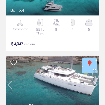
Bali 5.4
Catamaran
55 ft
8
4
5
17 m
$
4,347
/malam