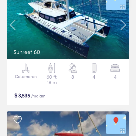
Sunreef 60
Catamaran
60 ft
8
4
4
18 m
$
3,535
/malam