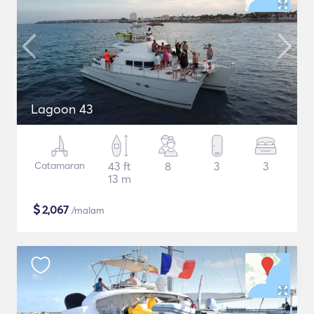
Lagoon 43
Catamaran
43 ft
8
3
3
13 m
$
2,067
/malam