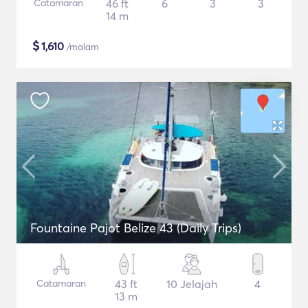
Catamaran
46 ft
6
3
3
14 m
$
1,610
/malam
Fountaine Pajot Belize 43 (Daily Trips)
Catamaran
43 ft
10 Jelajah
4
13 m