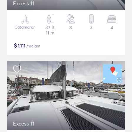
Excess 11
Catamaran
37 ft
8
3
4
11 m
$
1,111
/malam
Excess 11