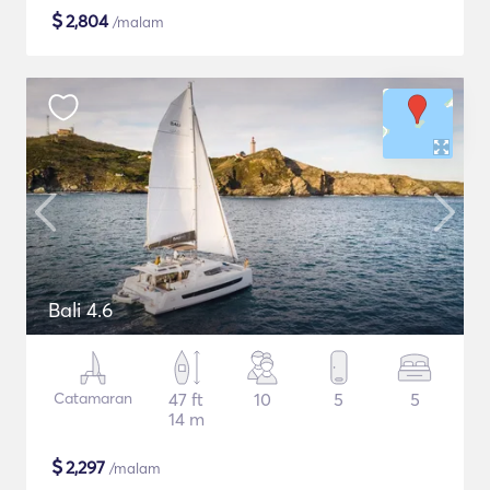
$
2,804
/malam
Bali 4.6
Catamaran
47 ft
10
5
5
14 m
$
2,297
/malam