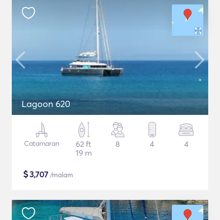
Lagoon 620
Catamaran
62 ft
8
4
4
19 m
$
3,707
/malam