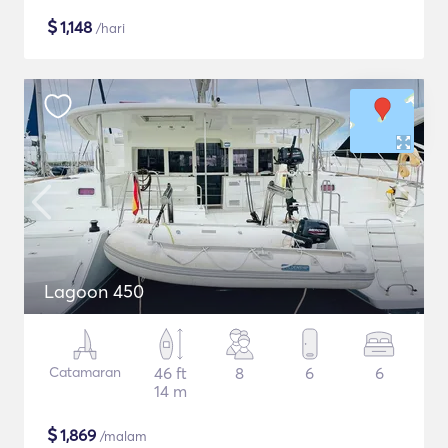
$
1,148
/hari
Lagoon 450
Catamaran
46 ft
8
6
6
14 m
$
1,869
/malam