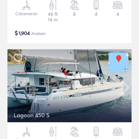
Catamaran
46 ft
8
4
4
14 m
$
1,904
/malam
Lagoon 450 S