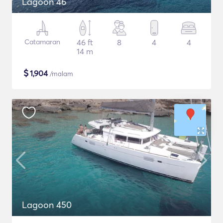
Lagoon 46
Catamaran
46 ft
8
4
4
14 m
$
1,904
/malam
Lagoon 450