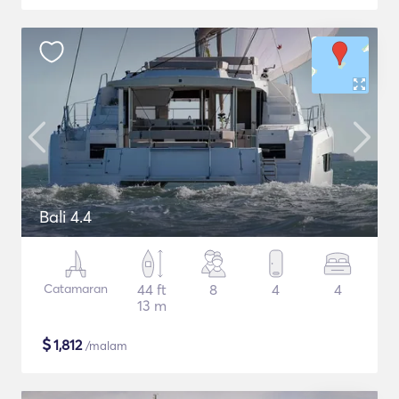
Bali 4.4
Catamaran
44 ft
8
4
4
13 m
$
1,812
/malam