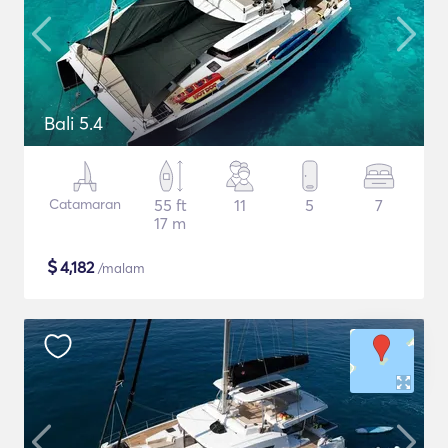
Bali 5.4
Catamaran
55 ft
11
5
7
17 m
$
4,182
/malam