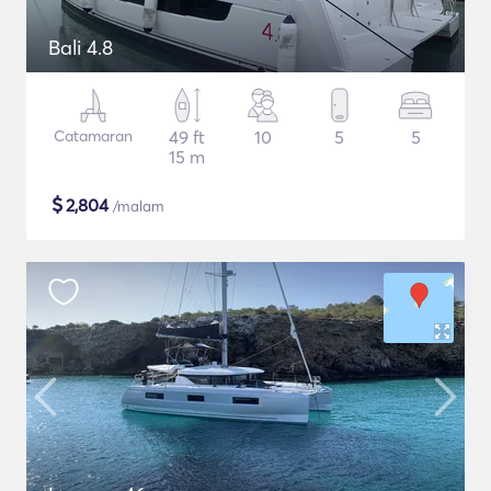
Bali 4.8
Catamaran
49 ft
10
5
5
15 m
$
2,804
/malam