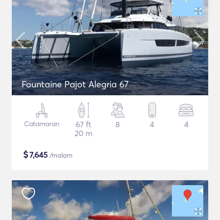
Fountaine Pajot Alegria 67
Catamaran
67 ft
8
4
4
20 m
$
7,645
/malam