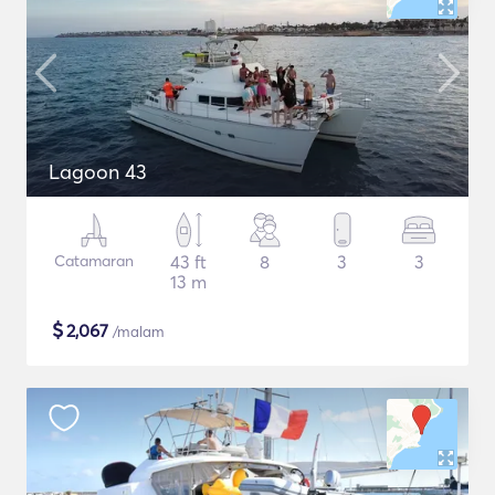
Lagoon 43
Catamaran
43 ft
8
3
3
13 m
$
2,067
/malam