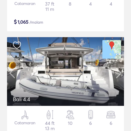
Catamaran
37 ft
8
4
4
11 m
$
1,065
/malam
Bali 4.4
Catamaran
44 ft
10
6
6
13 m