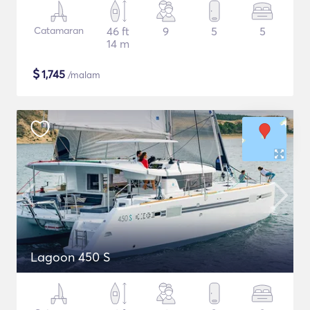
Catamaran
46 ft
9
5
5
14 m
$
1,745
/malam
Lagoon 450 S