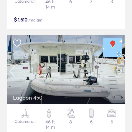
Catamaran
46 ft
6
3
3
14 m
$
1,610
/malam
Lagoon 450
Catamaran
46 ft
8
6
6
14 m