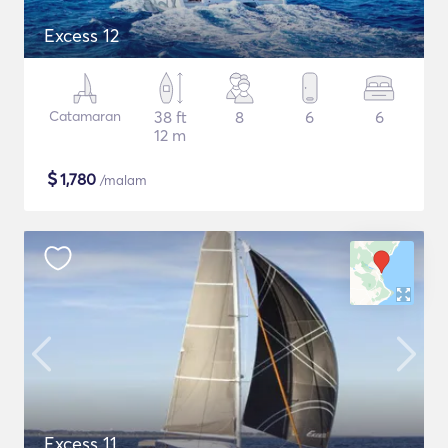
Excess 12
Catamaran
38 ft
8
6
6
12 m
$
1,780
/malam
Excess 11