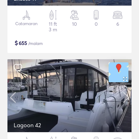
Catamaran
11 ft
10
0
6
3 m
$
655
/malam
Lagoon 42