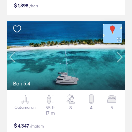
$
1,398
/hari
Bali 5.4
Catamaran
55 ft
8
4
5
17 m
$
4,347
/malam