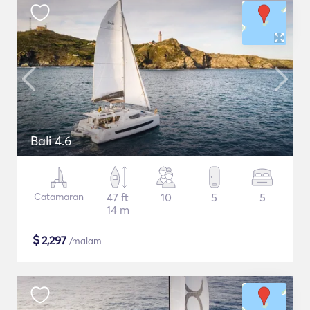
Bali 4.6
Catamaran
47 ft
10
5
5
14 m
$
2,297
/malam