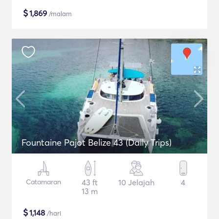
$
1,869
/malam
Fountaine Pajot Belize 43 (Daily Trips)
Catamaran
43 ft
10 Jelajah
4
13 m
$
1,148
/hari