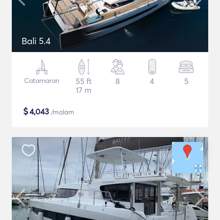
Bali 5.4
Catamaran
55 ft
8
4
5
17 m
$
4,043
/malam