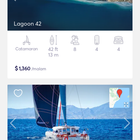
Lagoon 42
Catamaran
42 ft
8
4
4
13 m
$
1,360
/malam