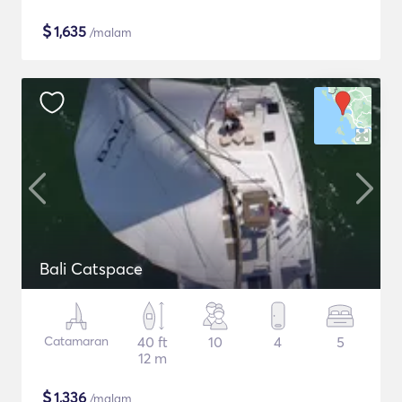
$
1,635
/malam
Bali Catspace
Catamaran
40 ft
10
4
5
12 m
$
1,336
/malam