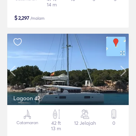
14 m
$
2,297
/malam
Lagoon 42
Catamaran
42 ft
12 Jelajah
0
13 m