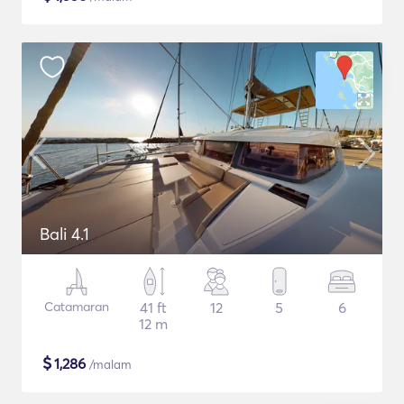
Bali 4.1
Catamaran
41 ft
12
5
6
12 m
$
1,286
/malam