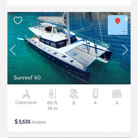
Sunreef 60
Catamaran
60 ft
8
4
4
18 m
$
3,535
/malam