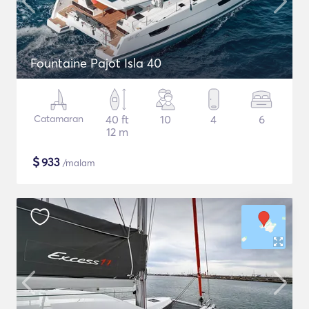
Fountaine Pajot Isla 40
Catamaran
40 ft
10
4
6
12 m
$
933
/malam