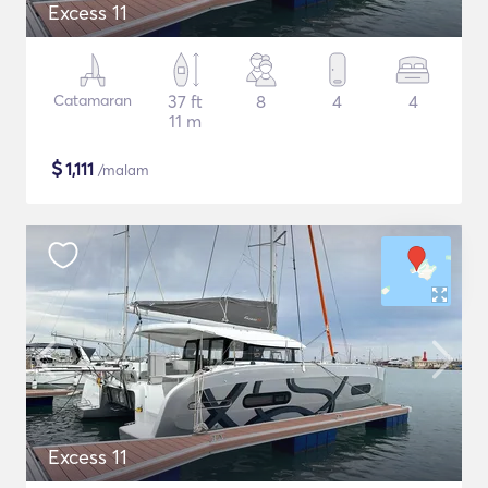
Excess 11
Catamaran
37 ft
8
4
4
11 m
$
1,111
/malam
Excess 11