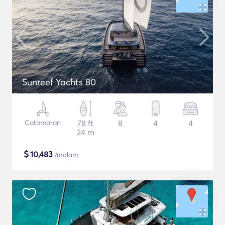
Sunreef Yachts 80
Catamaran
78 ft
8
4
4
24 m
$
10,483
/malam