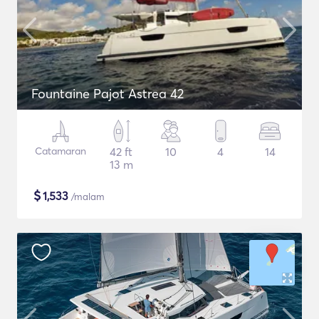
Fountaine Pajot Astrea 42
Catamaran
42 ft
10
4
14
13 m
$
1,533
/malam