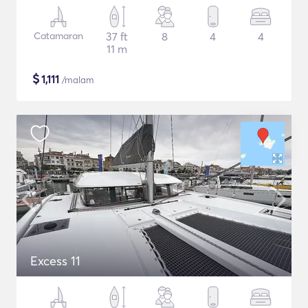
Catamaran
37 ft
8
4
4
11 m
$
1,111
/malam
Excess 11