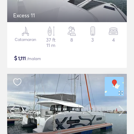
Excess 11
Catamaran
37 ft
8
3
4
11 m
$
1,111
/malam