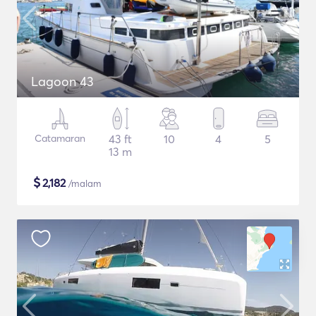
Lagoon 43
Catamaran
43 ft
10
4
5
13 m
$
2,182
/malam