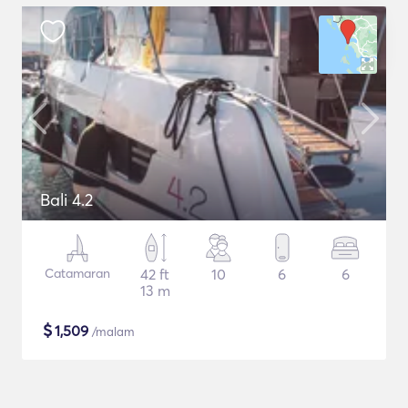
Bali 4.2
Catamaran
42 ft
10
6
6
13 m
$
1,509
/malam