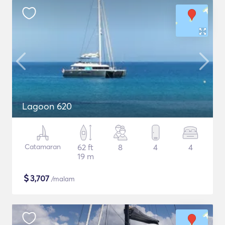
Lagoon 620
Catamaran
62 ft
8
4
4
19 m
$
3,707
/malam