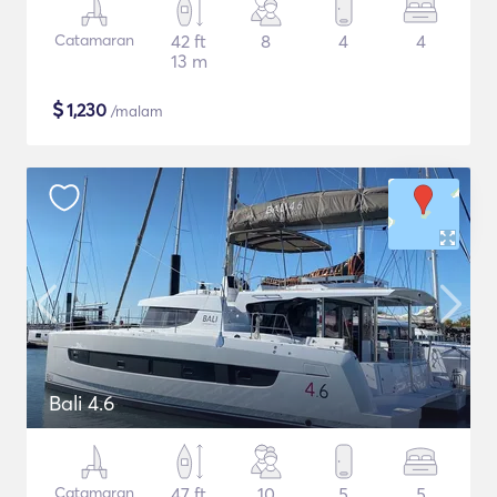
Catamaran
42 ft
8
4
4
13 m
$
1,230
/malam
Bali 4.6
Catamaran
47 ft
10
5
5