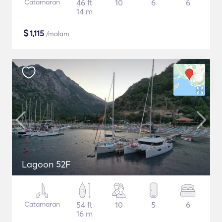
Catamaran
46 ft
10
6
6
14 m
$
1,115
/malam
Lagoon 52F
Catamaran
54 ft
10
5
6
16 m