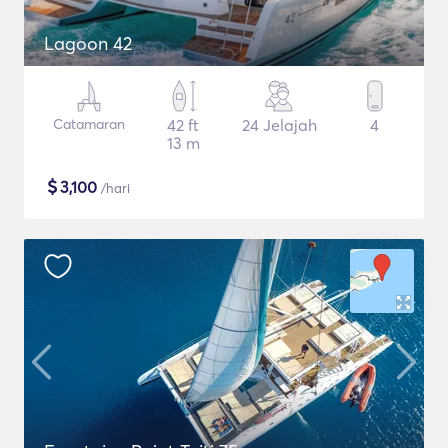
Lagoon 42
Catamaran
42 ft
24 Jelajah
4
13 m
$
3,100
/hari