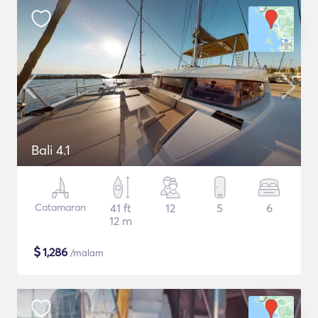
Bali 4.1
Catamaran
41 ft
12
5
6
12 m
$
1,286
/malam