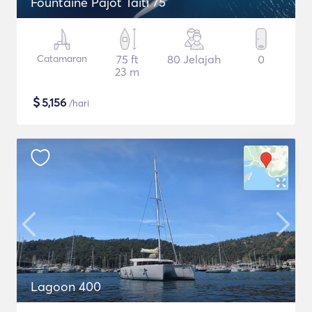
Fountaine Pajot Taiti 75
Catamaran
75 ft
80 Jelajah
0
23 m
$
5,156
/hari
Lagoon 400