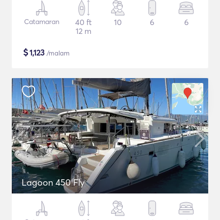
Catamaran
40 ft
10
6
6
12 m
$
1,123
/malam
Lagoon 450 Fly