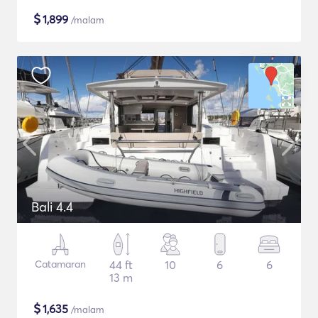
$
1,899
/malam
Bali 4.4
Catamaran
44 ft
10
6
6
13 m
$
1,635
/malam