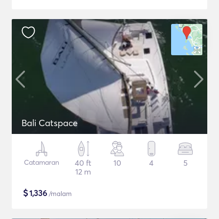
Bali Catspace
Catamaran
40 ft
10
4
5
12 m
$
1,336
/malam