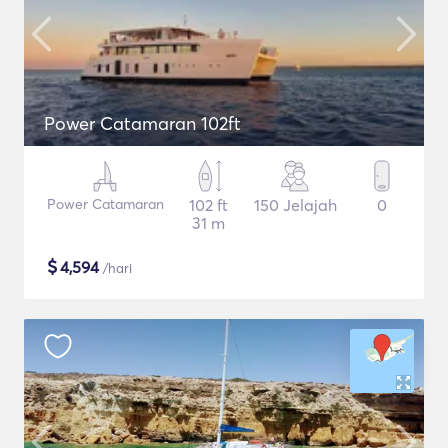
Power Catamaran 102ft
Power Catamaran
102 ft
150 Jelajah
0
31 m
$
4,594
/hari