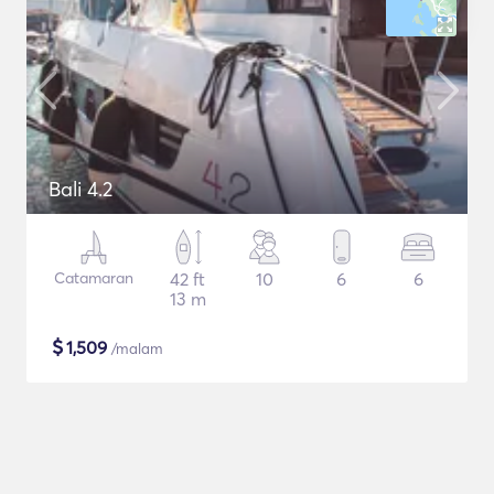
Bali 4.2
Catamaran
42 ft
10
6
6
13 m
$
1,509
/malam