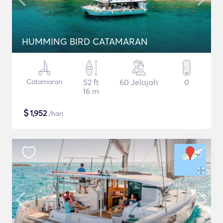
HUMMING BIRD CATAMARAN
Catamaran
52 ft
60 Jelajah
0
16 m
$
1,952
/hari