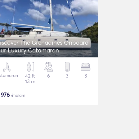
iscover The Grenadines Onboard
ur Luxury Catamaran
atamaran
42 ft
6
3
3
13 m
$
976
/malam