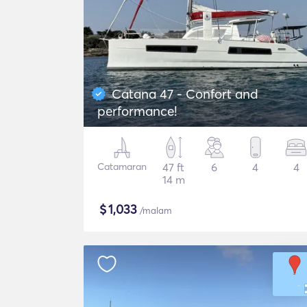
Catana 47 - Confort and
performance!
Catamaran
47 ft
6
4
4
14 m
$
1,033
/malam