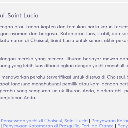
, Saint Lucia
ngan atau tanpa kapten dan temukan harta karun tersem
ngan nyaman dan bergaya. Katamaran luas, stabil, dan s
tamaran di Choiseul, Saint Lucia untuk sehari, akhir pekan
angan mereka yang mencari liburan berlayar mewah dan akt
 ruang yang lebih luas dibandingkan dengan yacht monohull tr
menawarkan perahu terverifikasi untuk disewa di Choiseul,
apat langsung menghubungi pemilik atau kami dengan pert
erahu yang sempurna untuk liburan Anda, biarkan ahli p
 perjalanan Anda.
|
Penyewaan yacht di Choiseul, Saint Lucia
|
Penyewaan Katama
|
Penyewaan Katamaran di Presquʼîle, Fort-de-France
|
Peny