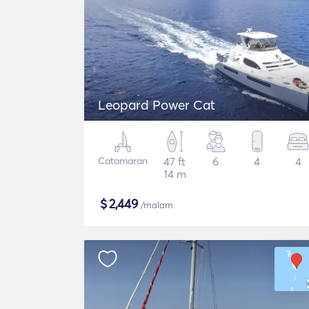
Leopard Power Cat
Catamaran
47 ft
6
4
4
14 m
$
2,449
/malam