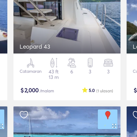
Leopard 43
L
Catamaran
43 ft
6
3
3
C
13 m
$
2,000
5.0
/malam
(1
ulasan
)