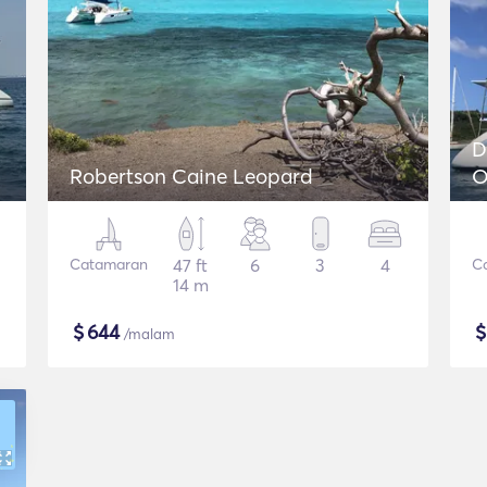
D
Robertson Caine Leopard
O
Catamaran
47 ft
6
3
4
C
14 m
$
644
/malam