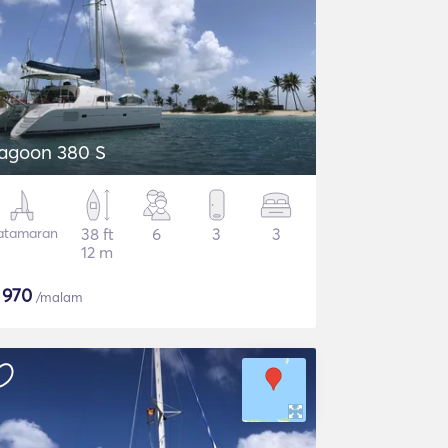
agoon 380 S
atamaran
38 ft
6
3
3
12 m
$
970
/malam