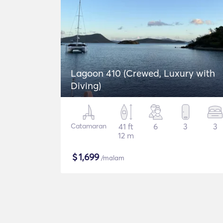
Lagoon 410 (Crewed, Luxury with
Diving)
Catamaran
41 ft
6
3
3
12 m
$
1,699
/malam