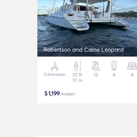
Robertson and Caine Leopard
Catamaran
57 ft
12
4
4
17 m
$
1,199
/malam