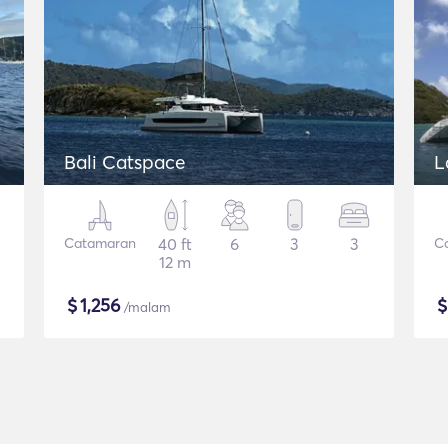
Bali Catspace
L
Catamaran
40 ft
6
3
3
C
12 m
$
1,256
/malam