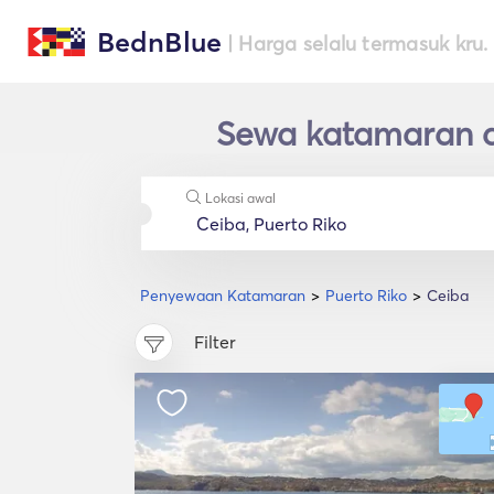
BednBlue
| Harga selalu termasuk kru.
Sewa katamaran d
Lokasi awal
Penyewaan Katamaran
Puerto Riko
Ceiba
Filter