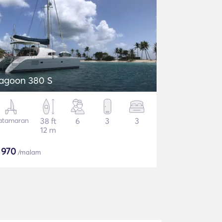
agoon 380 S
atamaran
38 ft
6
3
3
12 m
$
970
/malam