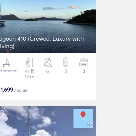
agoon 410 (Crewed, Luxury with
iving)
atamaran
41 ft
6
3
3
12 m
$
1,699
/malam