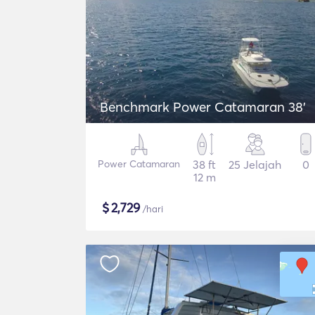
Benchmark Power Catamaran 38'
Power Catamaran
38 ft
25 Jelajah
0
12 m
$
2,729
/hari