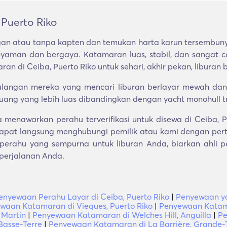
Puerto Riko
an atau tanpa kapten dan temukan harta karun tersembuny
yaman dan bergaya. Katamaran luas, stabil, dan sangat 
 di Ceiba, Puerto Riko untuk sehari, akhir pekan, liburan 
angan mereka yang mencari liburan berlayar mewah dan akt
 ruang yang lebih luas dibandingkan dengan yacht monohull tr
menawarkan perahu terverifikasi untuk disewa di Ceiba,
apat langsung menghubungi pemilik atau kami dengan pert
erahu yang sempurna untuk liburan Anda, biarkan ahli p
 perjalanan Anda.
enyewaan Perahu Layar di Ceiba, Puerto Riko
|
Penyewaan ya
waan Katamaran di Vieques, Puerto Riko
|
Penyewaan Katama
 Martin
|
Penyewaan Katamaran di Welches Hill, Anguilla
|
Pe
asse-Terre
|
Penyewaan Katamaran di La Barrière, Grande-