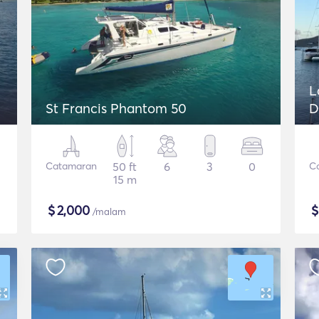
L
St Francis Phantom 50
D
Catamaran
50 ft
6
3
0
C
15 m
$
2,000
/malam