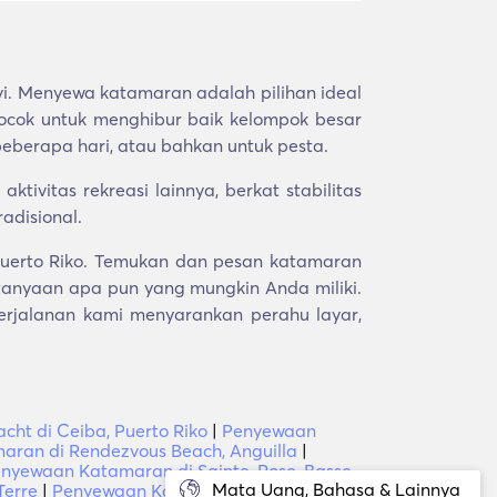
i. Menyewa katamaran adalah pilihan ideal
cocok untuk menghibur baik kelompok besar
beberapa hari, atau bahkan untuk pesta.
ivitas rekreasi lainnya, berkat stabilitas
adisional.
 Puerto Riko. Temukan dan pesan katamaran
anyaan apa pun yang mungkin Anda miliki.
erjalanan kami menyarankan perahu layar,
cht di Ceiba, Puerto Riko
|
Penyewaan
ran di Rendezvous Beach, Anguilla
|
nyewaan Katamaran di Sainte-Rose, Basse-
Mata Uang, Bahasa & Lainnya
Terre
|
Penyewaan Katamaran di Lamotte,