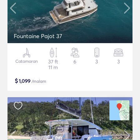
Fountaine Pajot 37
Catamaran
37 ft
6
3
3
11 m
$
1,099
/malam