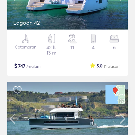
Lagoon 42
Catamaran
42 ft
11
4
6
13 m
$
747
5.0
/malam
(1
ulasan
)