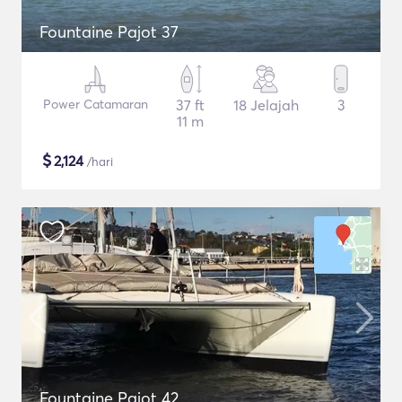
Fountaine Pajot 37
Power Catamaran
37 ft
18 Jelajah
3
11 m
$
2,124
/hari
Fountaine Pajot 42