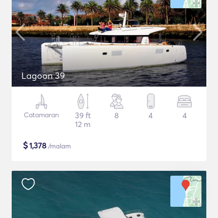
Lagoon 39
Catamaran
39 ft
8
4
4
12 m
$
1,378
/malam