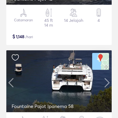
Catamaran
45 ft
14 Jelajah
4
14 m
$
1,148
/hari
Fountaine Pajot Ipanema 58