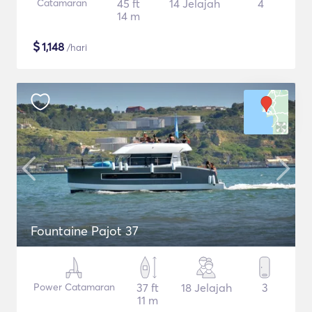
Catamaran
45 ft
14 Jelajah
4
14 m
$
1,148
/hari
Fountaine Pajot 37
Power Catamaran
37 ft
18 Jelajah
3
11 m