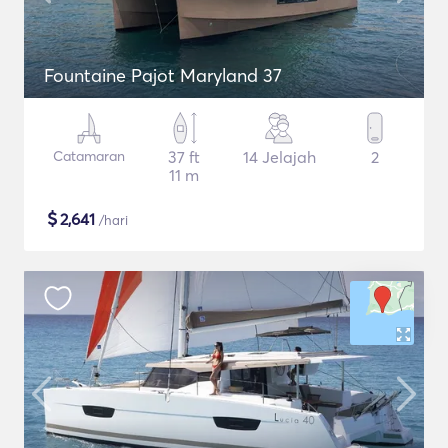
Fountaine Pajot Maryland 37
Catamaran
37 ft
14 Jelajah
2
11 m
$
2,641
/hari