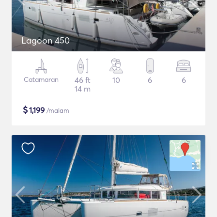
Lagoon 450
Catamaran
46 ft
10
6
6
14 m
$
1,199
/malam