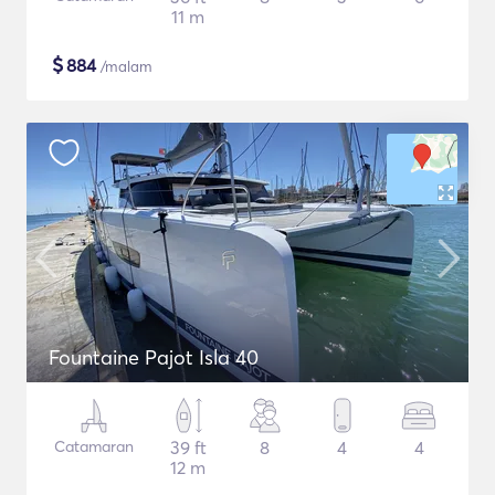
11 m
$
884
/malam
Fountaine Pajot Isla 40
Catamaran
39 ft
8
4
4
12 m