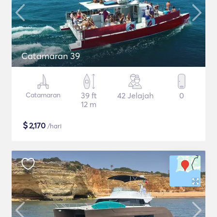
Catamaran 39
Catamaran
39 ft
42 Jelajah
0
12 m
$
2,170
/hari