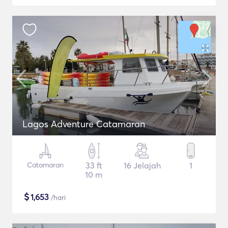
Lagos Adventure Catamaran
Catamaran
33 ft
16 Jelajah
1
10 m
$
1,653
/hari