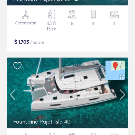
Catamaran
43 ft
8
4
4
13 m
$
1,705
/malam
Fountaine Pajot Isla 40