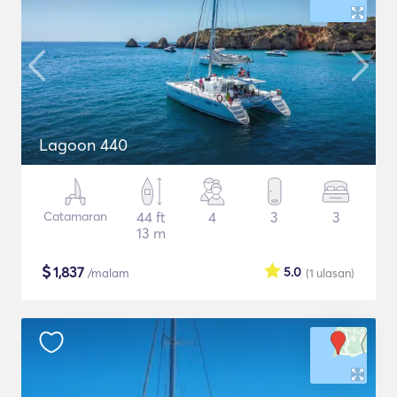
Lagoon 440
Catamaran
44 ft
4
3
3
13 m
$
1,837
5.0
/malam
(1
ulasan
)