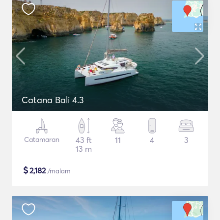
Catana Bali 4.3
Catamaran
43 ft
11
4
3
13 m
$
2,182
/malam