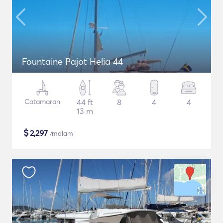
Fountaine Pajot Helia 44
Catamaran
44 ft
8
4
4
13 m
$
2,297
/malam