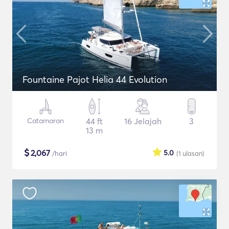
Fountaine Pajot Helia 44 Evolution
Catamaran
44 ft
16 Jelajah
3
13 m
$
2,067
5.0
/hari
(1
ulasan
)