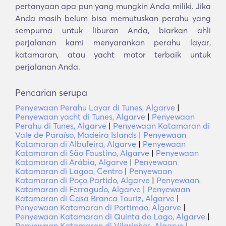
pertanyaan apa pun yang mungkin Anda miliki. Jika
Anda masih belum bisa memutuskan perahu yang
sempurna untuk liburan Anda, biarkan ahli
perjalanan kami menyarankan perahu layar,
katamaran, atau yacht motor terbaik untuk
perjalanan Anda.
Pencarian serupa
Penyewaan Perahu Layar di Tunes, Algarve
|
Penyewaan yacht di Tunes, Algarve
|
Penyewaan
Perahu di Tunes, Algarve
|
Penyewaan Katamaran di
Vale de Paraíso, Madeira Islands
|
Penyewaan
Katamaran di Albufeira, Algarve
|
Penyewaan
Katamaran di São Faustino, Algarve
|
Penyewaan
Katamaran di Arábia, Algarve
|
Penyewaan
Katamaran di Lagoa, Centro
|
Penyewaan
Katamaran di Poço Partido, Algarve
|
Penyewaan
Katamaran di Ferragudo, Algarve
|
Penyewaan
Katamaran di Casa Branca Touriz, Algarve
|
Penyewaan Katamaran di Portimao, Algarve
|
Penyewaan Katamaran di Quinta do Lago, Algarve
|
Penyewaan Katamaran di Vilarinhos, Algarve
|