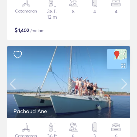
Catamaran
38 ft
8
4
4
12 m
$
1,402
/malam
Pachoud Ane
Catamaran
36 ft
8
3
6