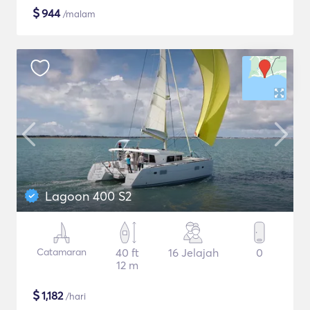
$
944
/malam
Lagoon 400 S2
Catamaran
40 ft
16 Jelajah
0
12 m
$
1,182
/hari