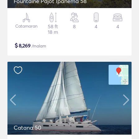
Fountaine Pajot Ipanema 58
Catamaran
58 ft
8
4
4
18 m
$
8,269
/malam
Catana 50