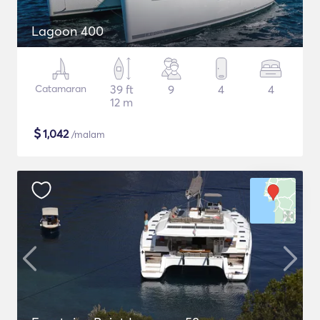
Lagoon 400
Catamaran
39 ft
9
4
4
12 m
$
1,042
/malam