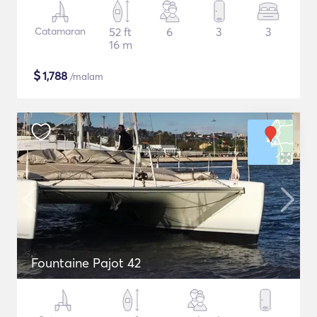
Catamaran
52 ft
6
3
3
16 m
$
1,788
/malam
Fountaine Pajot 42