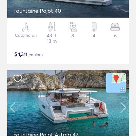
Fountaine Pajot 40
Catamaran
43 ft
8
4
6
13 m
$
1,311
/malam
Fountaine Pajot Astrea 42