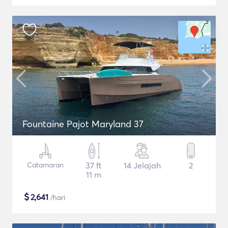
Fountaine Pajot Maryland 37
Catamaran
37 ft
14 Jelajah
2
11 m
$
2,641
/hari