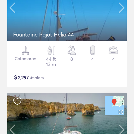
Fountaine Pajot Helia 44
Catamaran
44 ft
8
4
4
13 m
$
2,297
/malam