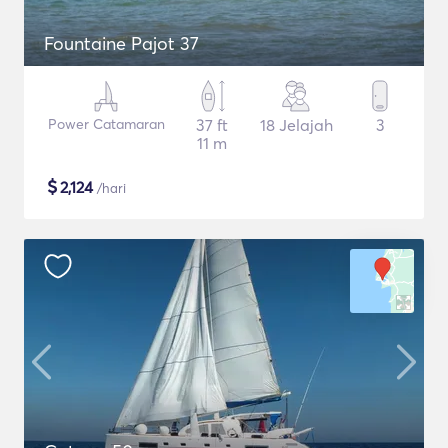
Fountaine Pajot 37
Power Catamaran
37 ft
18 Jelajah
3
11 m
$
2,124
/hari