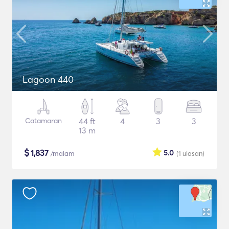
Lagoon 440
Catamaran
44 ft
4
3
3
13 m
$
1,837
5.0
/malam
(1
ulasan
)