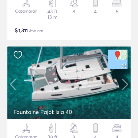
Catamaran
43 ft
8
4
6
13 m
$
1,311
/malam
Fountaine Pajot Isla 40
Catamaran
38 ft
8
4
4