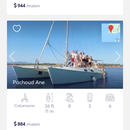
$
944
/malam
Pachoud Ane
Catamaran
36 ft
8
3
6
11 m
$
884
/malam