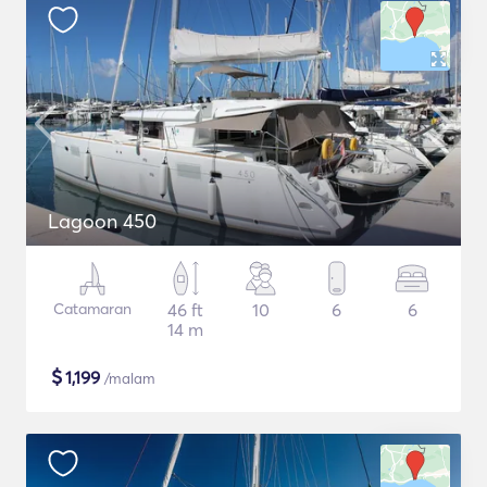
Lagoon 450
Catamaran
46 ft
10
6
6
14 m
$
1,199
/malam