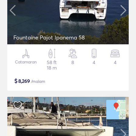
Fountaine Pajot Ipanema 58
Catamaran
58 ft
8
4
4
18 m
$
8,269
/malam