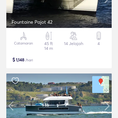
Fountaine Pajot 42
Catamaran
45 ft
14 Jelajah
4
14 m
$
1,148
/hari