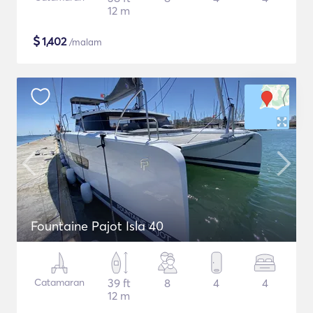
12 m
$
1,402
/malam
Fountaine Pajot Isla 40
Catamaran
39 ft
8
4
4
12 m