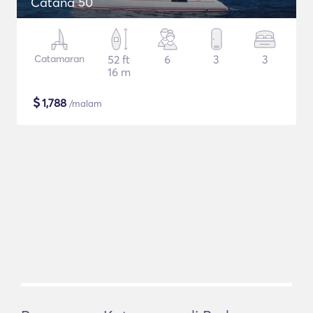
Catana 50
Catamaran
52 ft
6
3
3
16 m
$
1,788
/malam