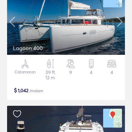
Lagoon 400
Catamaran
39 ft
9
4
4
12 m
$
1,042
/malam