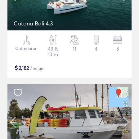
Catana Bali 4.3
Catamaran
43 ft
11
4
3
13 m
$
2,182
/malam