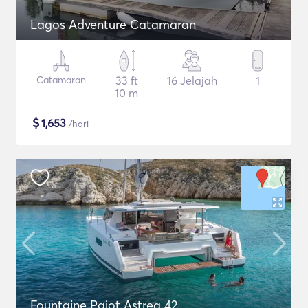
Lagos Adventure Catamaran
Catamaran
33 ft
16 Jelajah
1
10 m
$
1,653
/hari
Fountaine Pajot Astrea 42