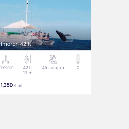
rimaran 42 ft
rimaran
42 ft
45 Jelajah
0
13 m
$
1,350
/hari