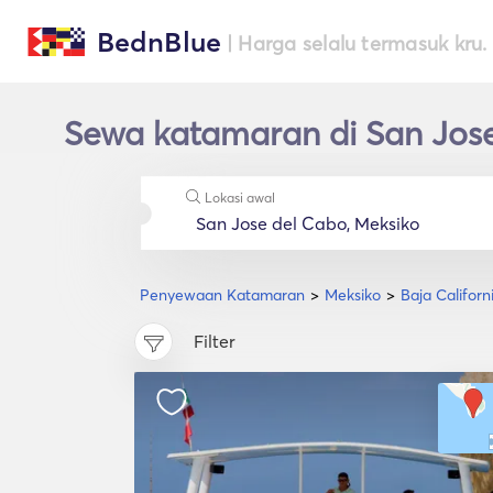
BednBlue
| Harga selalu termasuk kru.
Sewa katamaran di San Jose
Lokasi awal
Penyewaan Katamaran
Meksiko
Baja Californ
Filter