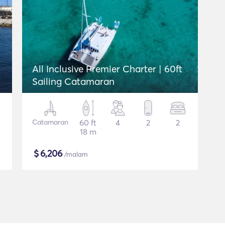
All Inclusive Premier Charter | 60ft
Sailing Catamaran
Catamaran
60 ft
4
2
2
18 m
$
6,206
/malam