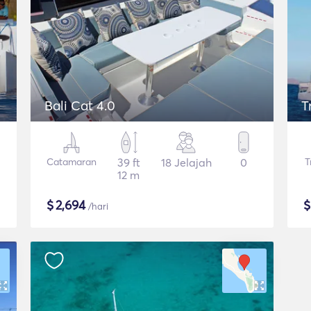
Bali Cat 4.0
T
Catamaran
39 ft
18 Jelajah
0
T
12 m
$
2,694
/hari