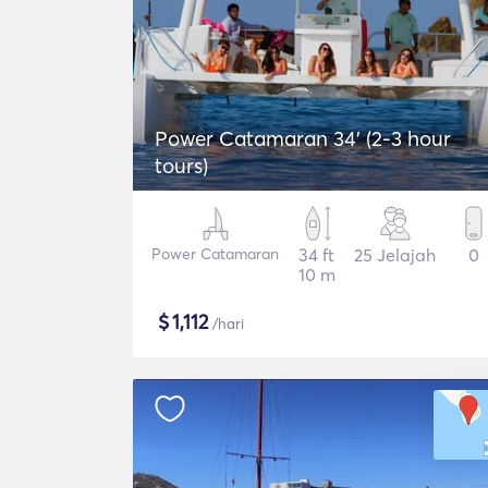
Power Catamaran 34' (2-3 hour
tours)
Power Catamaran
34 ft
25 Jelajah
0
10 m
$
1,112
/hari