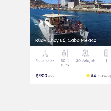
Rudy Choy 86, Cabo Mexico
Catamaran
50 ft
30 Jelajah
1
15 m
$
900
5.0
/hari
(1
ulasan
)