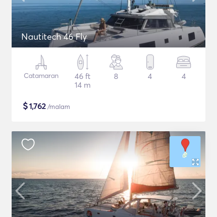
Nautitech 46 Fly
Catamaran
46 ft
8
4
4
14 m
$
1,762
/malam