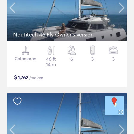
Nautitech 46 Fly Owner's version
Catamaran
46 ft
6
3
3
14 m
$
1,762
/malam