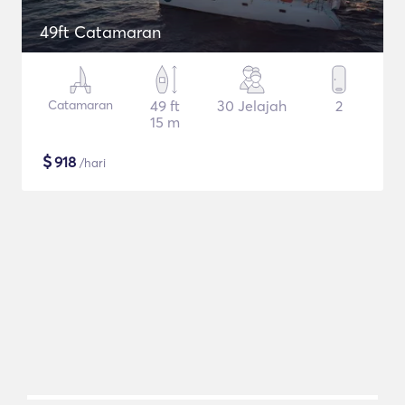
49ft Catamaran
Catamaran
49 ft
30 Jelajah
2
15 m
$
918
/hari