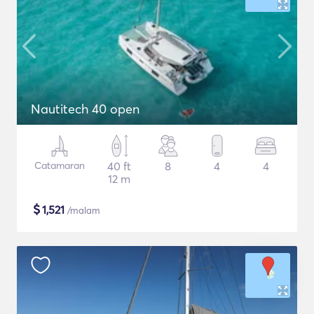
Nautitech 40 open
Catamaran
40 ft
8
4
4
12 m
$
1,521
/malam