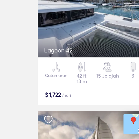
Lagoon 42
Catamaran
42 ft
15 Jelajah
3
13 m
$
1,722
/hari