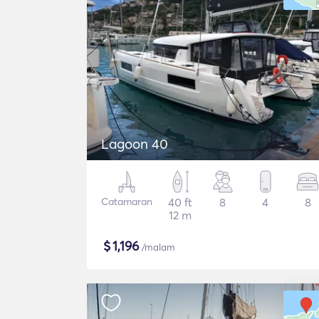
Lagoon 40
Catamaran
40 ft
8
4
8
12 m
$
1,196
/malam