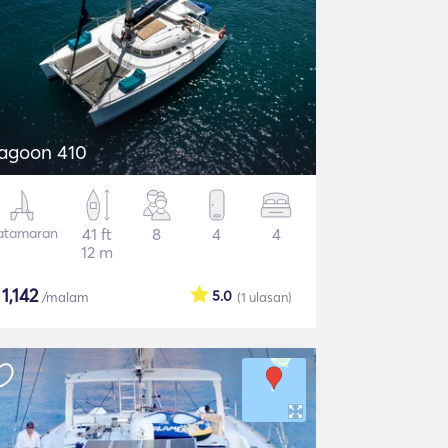
agoon 410
atamaran
41 ft
8
4
4
12 m
$
1,142
5.0
/malam
(1
ulasan
)