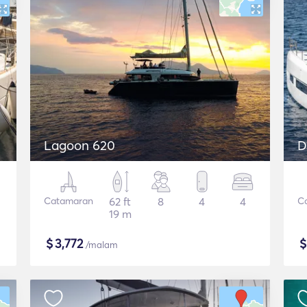
Lagoon 620
D
Catamaran
62 ft
8
4
4
C
19 m
$
3,772
/malam