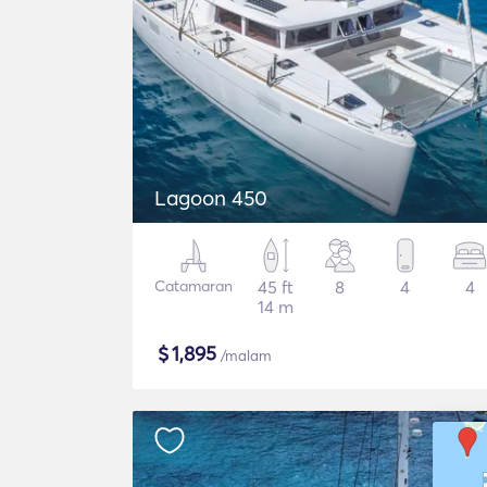
Lagoon 450
Catamaran
45 ft
8
4
4
14 m
$
1,895
/malam