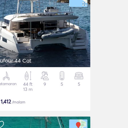
ufour 44 Cat
atamaran
44 ft
9
5
5
13 m
$
1,412
/malam