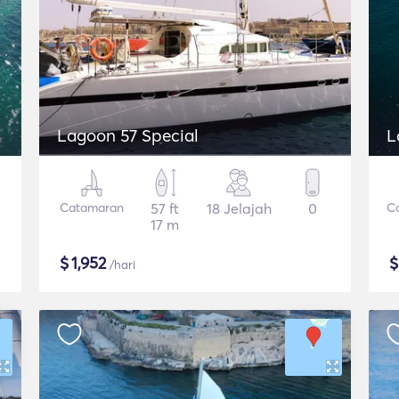
Lagoon 57 Special
L
Catamaran
57 ft
18 Jelajah
0
C
17 m
$
1,952
/hari