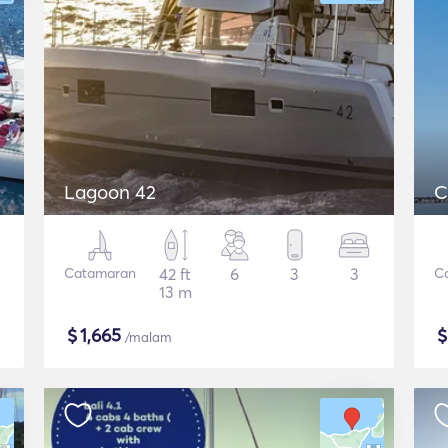
Lagoon 42
C
Catamaran
42 ft
6
3
3
C
13 m
$
1,665
/malam