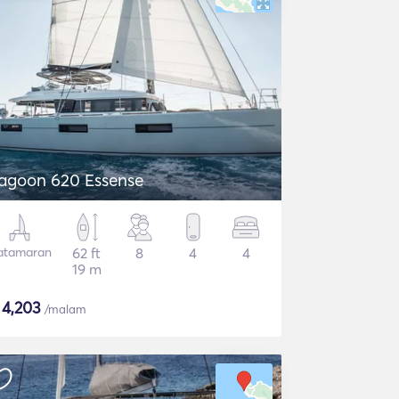
agoon 620 Essense
atamaran
62 ft
8
4
4
19 m
$
4,203
/malam