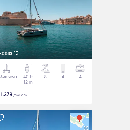
xcess 12
atamaran
40 ft
8
4
4
12 m
$
1,378
/malam