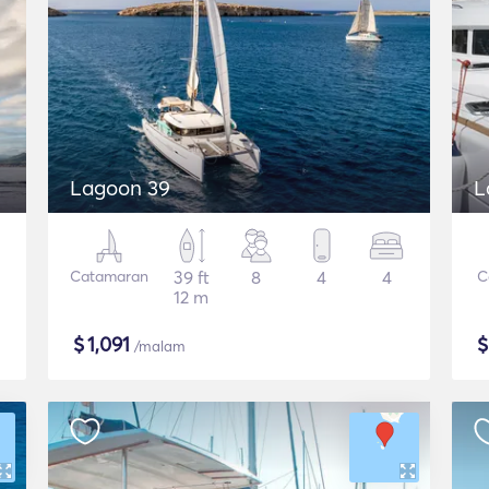
Lagoon 39
L
Catamaran
39 ft
8
4
4
C
12 m
$
1,091
/malam