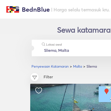
BednBlue
| Harga selalu termasuk kru.
Sewa katamaran
Lokasi awal
Penyewaan Katamaran
Malta
Sliema
Filter