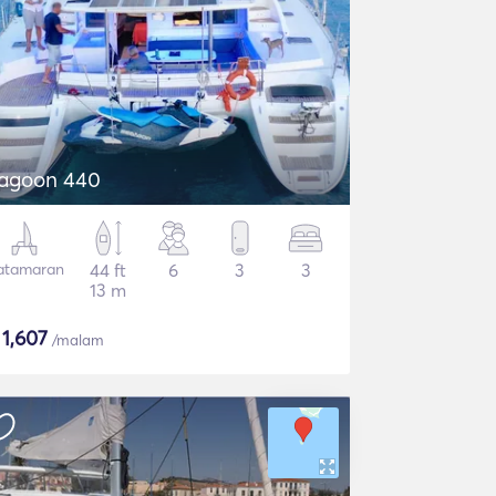
agoon 440
atamaran
44 ft
6
3
3
13 m
$
1,607
/malam