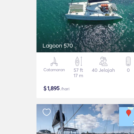
Lagoon 570
Catamaran
57 ft
40 Jelajah
0
17 m
$
1,895
/hari