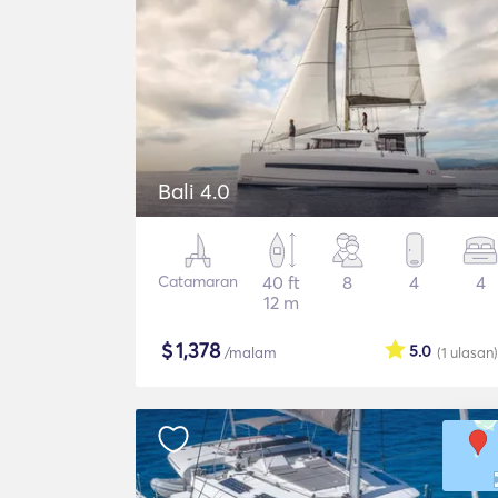
Bali 4.0
Catamaran
40 ft
8
4
4
12 m
$
1,378
5.0
/malam
(1
ulasan
)