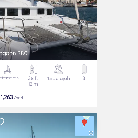
agoon 380
atamaran
38 ft
15 Jelajah
3
12 m
$
1,263
/hari