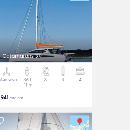
-Catamarans 37
atamaran
36 ft
8
3
4
11 m
$
941
/malam