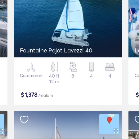
Fountaine Pajot Lavezzi 40
L
Catamaran
40 ft
8
4
4
C
12 m
$
1,378
/malam