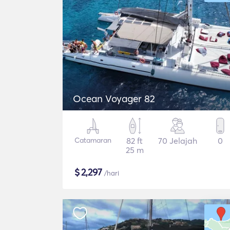
Ocean Voyager 82
Catamaran
82 ft
70 Jelajah
0
25 m
$
2,297
/hari