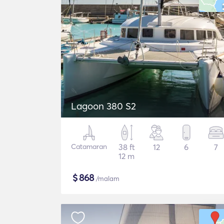
Lagoon 380 S2
Catamaran
38 ft
12
6
7
12 m
$
868
/malam