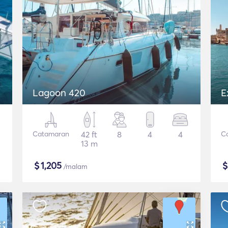
Lagoon 420
E
Catamaran
42 ft
8
4
4
C
13 m
$
1,205
/malam