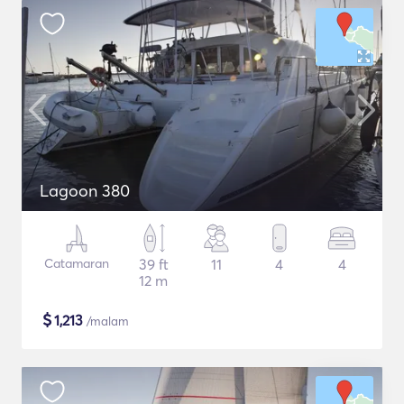
Lagoon 380
Catamaran
39 ft
11
4
4
12 m
$
1,213
/malam