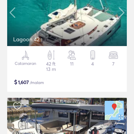
Lagoon 42
Catamaran
42 ft
11
4
7
13 m
$
1,607
/malam