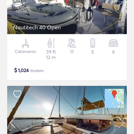
Nautitech 40 Open
Catamaran
39 ft
11
5
6
12 m
$
1,024
/malam