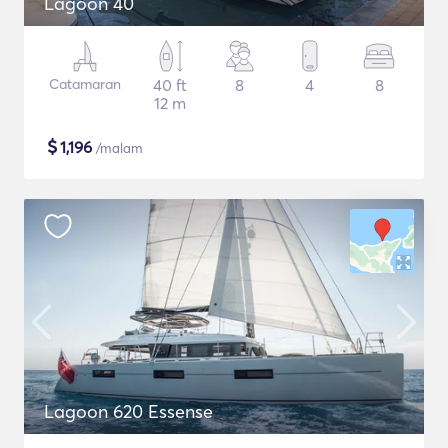
Lagoon 40
Catamaran
40 ft
8
4
8
12 m
$
1,196
/malam
Lagoon 620 Essense