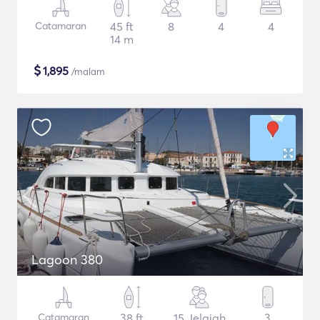
Catamaran
45 ft
8
4
4
14 m
$
1,895
/malam
Lagoon 380
Catamaran
38 ft
15 Jelajah
3