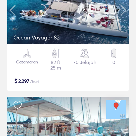
Ocean Voyager 82
Catamaran
82 ft
70 Jelajah
0
25 m
$
2,297
/hari