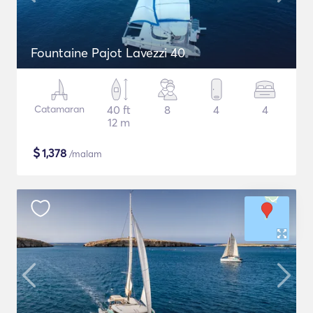
Fountaine Pajot Lavezzi 40
Catamaran
40 ft
8
4
4
12 m
$
1,378
/malam