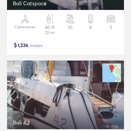
Bali Catspace
Catamaran
40 ft
10
4
5
12 m
$
1,336
/malam
Bali 4.2