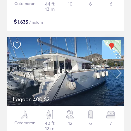
Catamaran
44 ft
10
6
6
13 m
$
1,635
/malam
Lagoon 400 S2
Catamaran
40 ft
12
6
7
12 m