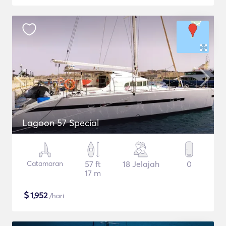
Lagoon 57 Special
Catamaran
57 ft
18 Jelajah
0
17 m
$
1,952
/hari