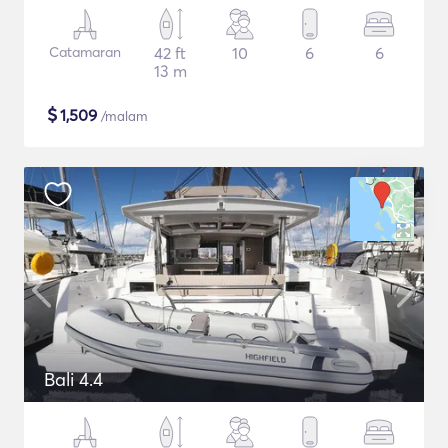
Catamaran
42 ft
10
6
6
13 m
$
1,509
/malam
Bali 4.4