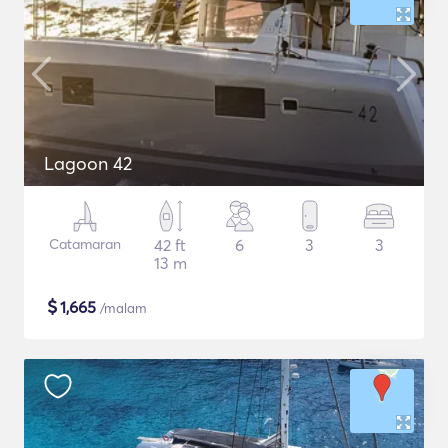
Lagoon 42
Catamaran
42 ft
6
3
3
13 m
$
1,665
/malam