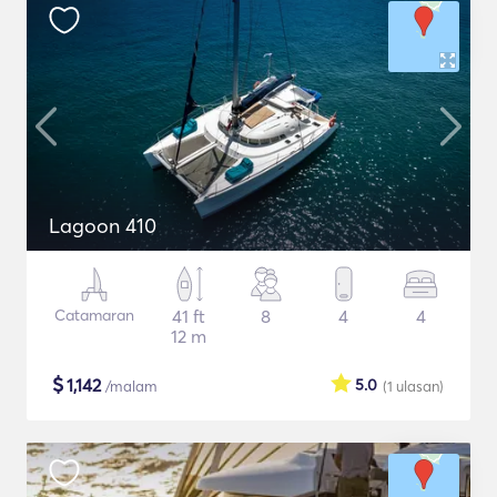
Lagoon 410
Catamaran
41 ft
8
4
4
12 m
$
1,142
5.0
/malam
(1
ulasan
)