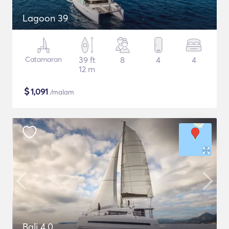
Lagoon 39
Catamaran
39 ft
8
4
4
12 m
$
1,091
/malam
Bali 4.0