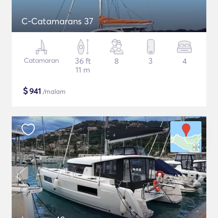
C-Catamarans 37
Catamaran
36 ft
8
3
4
11 m
$
941
/malam