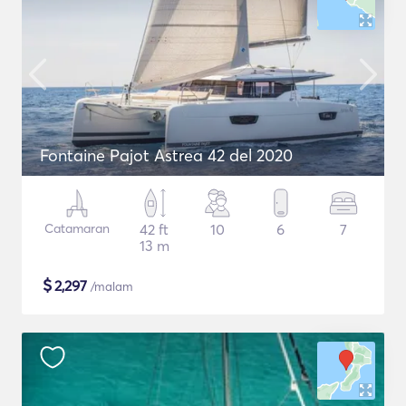
Fontaine Pajot Astrea 42 del 2020
Catamaran
42 ft
10
6
7
13 m
$
2,297
/malam