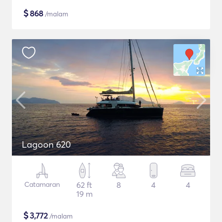
$
868
/malam
Lagoon 620
Catamaran
62 ft
8
4
4
19 m
$
3,772
/malam