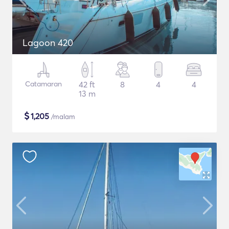
Lagoon 420
Catamaran
42 ft
8
4
4
13 m
$
1,205
/malam