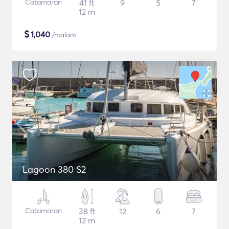
Catamaran
41 ft
9
5
7
12 m
$
1,040
/malam
Lagoon 380 S2
Catamaran
38 ft
12
6
7
12 m