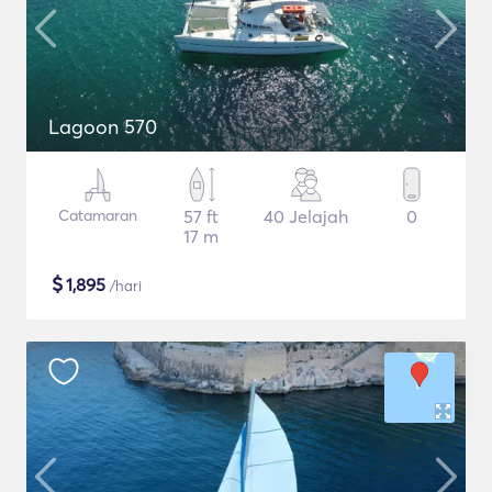
Lagoon 570
Catamaran
57 ft
40 Jelajah
0
17 m
$
1,895
/hari