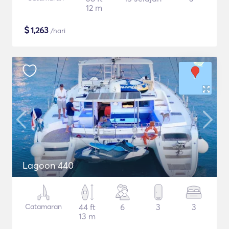
12 m
$
1,263
/hari
Lagoon 440
Catamaran
44 ft
6
3
3
13 m