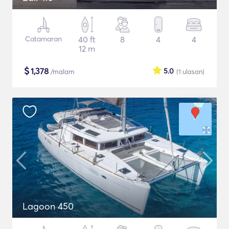
Catamaran
40 ft
8
4
4
12 m
$
1,378
5.0
/malam
(1
ulasan
)
Lagoon 450