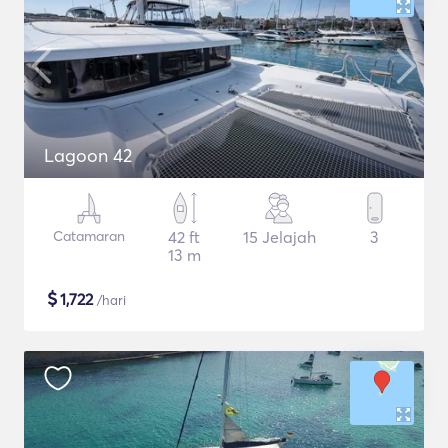
Lagoon 42
Catamaran
42 ft
15 Jelajah
3
13 m
$
1,722
/hari