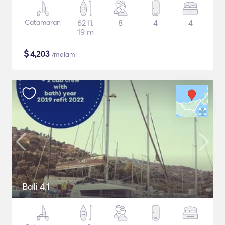
Catamaran
62 ft
8
4
4
19 m
$
4,203
/malam
Bali 4.1