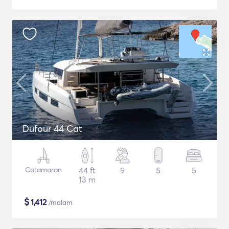
Dufour 44 Cat
Catamaran
44 ft
9
5
5
13 m
$
1,412
/malam