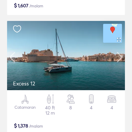
$
1,607
/malam
Excess 12
Catamaran
40 ft
8
4
4
12 m
$
1,378
/malam