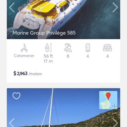
Marine Group Privilège 585
Catamaran
56 ft
8
4
4
17 m
$
2,963
/malam