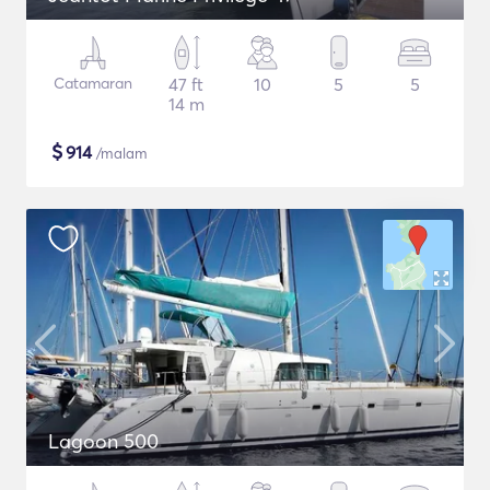
Catamaran
47 ft
10
5
5
14 m
$
914
/malam
Lagoon 500