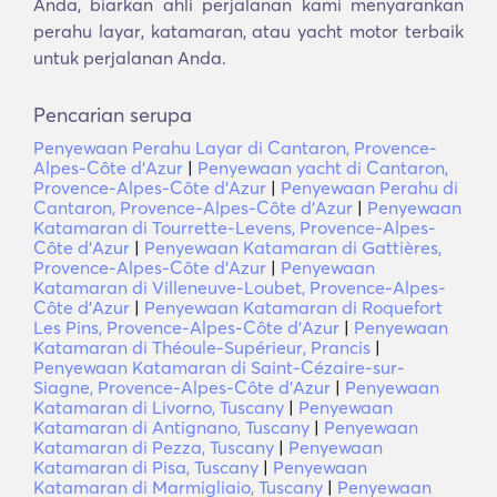
Anda, biarkan ahli perjalanan kami menyarankan
perahu layar, katamaran, atau yacht motor terbaik
untuk perjalanan Anda.
Pencarian serupa
Penyewaan Perahu Layar di Cantaron, Provence-
Alpes-Côte d'Azur
|
Penyewaan yacht di Cantaron,
Provence-Alpes-Côte d'Azur
|
Penyewaan Perahu di
Cantaron, Provence-Alpes-Côte d'Azur
|
Penyewaan
Katamaran di Tourrette-Levens, Provence-Alpes-
Côte d'Azur
|
Penyewaan Katamaran di Gattières,
Provence-Alpes-Côte d'Azur
|
Penyewaan
Katamaran di Villeneuve-Loubet, Provence-Alpes-
Côte d'Azur
|
Penyewaan Katamaran di Roquefort
Les Pins, Provence-Alpes-Côte d'Azur
|
Penyewaan
Katamaran di Théoule-Supérieur, Prancis
|
Penyewaan Katamaran di Saint-Cézaire-sur-
Siagne, Provence-Alpes-Côte d'Azur
|
Penyewaan
Katamaran di Livorno, Tuscany
|
Penyewaan
Katamaran di Antignano, Tuscany
|
Penyewaan
Katamaran di Pezza, Tuscany
|
Penyewaan
Katamaran di Pisa, Tuscany
|
Penyewaan
Katamaran di Marmigliaio, Tuscany
|
Penyewaan