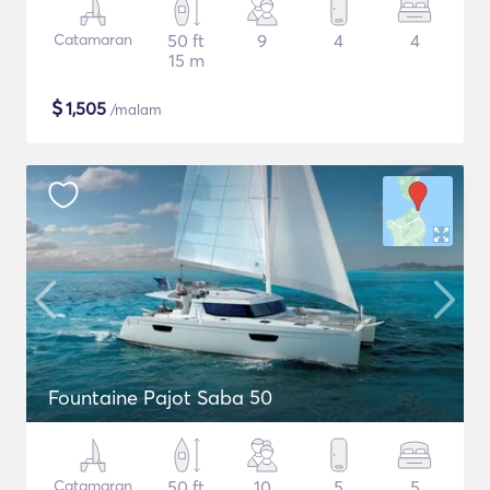
Catamaran
50 ft
9
4
4
15 m
$
1,505
/malam
Fountaine Pajot Saba 50
Catamaran
50 ft
10
5
5