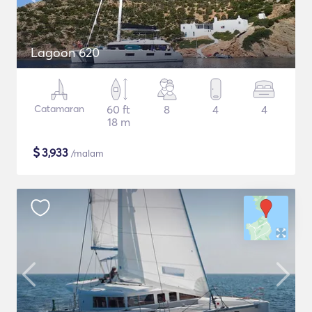
Lagoon 620
Catamaran
60 ft
8
4
4
18 m
$
3,933
/malam