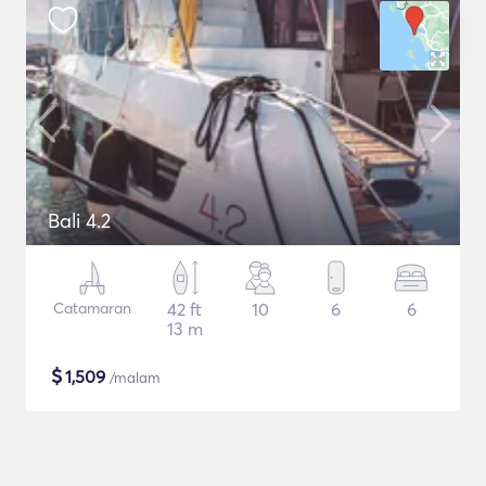
Bali 4.2
Catamaran
42 ft
10
6
6
13 m
$
1,509
/malam