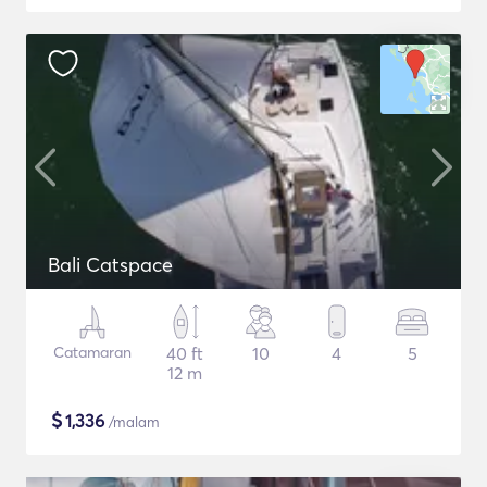
Bali Catspace
Catamaran
40 ft
10
4
5
12 m
$
1,336
/malam