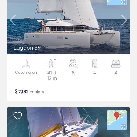
Lagoon 39
Catamaran
41 ft
8
4
4
12 m
$
2,182
/malam