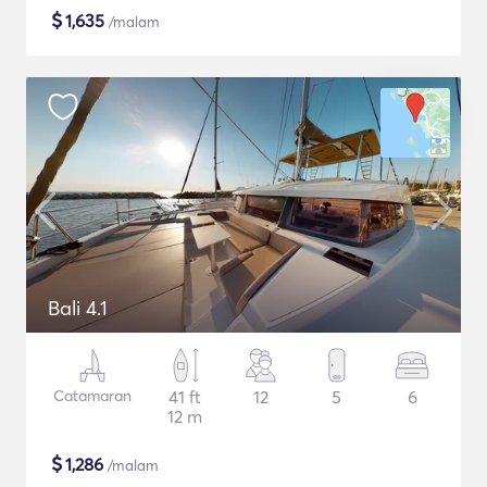
$
1,635
/malam
Bali 4.1
Catamaran
41 ft
12
5
6
12 m
$
1,286
/malam