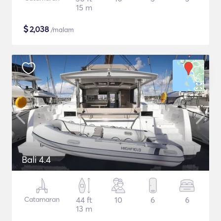
15 m
$
2,038
/malam
Bali 4.4
Catamaran
44 ft
10
6
6
13 m