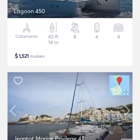
Lagoon 450
Catamaran
45 ft
8
4
4
14 m
$
1,521
/malam
Jeantot Marine Privilege 47